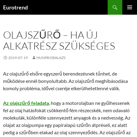
Kilépés
Keresés
Eurotrend
a
ELSŐDL
tartalomba
MENÜ
OLAJSZŰRŐ – HA ÚJ
ALKATRÉSZ SZÜKSÉGES
2019-07-19
HUNPROBALAZS
Az olajszűrő elsőre egyszerű berendezésnek tűnhet, de
működése ennél bonyolultabb. Az olajszűrő meghibásodása
komoly probléma, idővel cseréje elkerülhetetlenné válik.
Az olajszűrő feladata
, hogy a motorolajban ne gyűlhessenek
fel az olaj hatásfokát csökkentő fém részecskék, nem odavaló
molekulák, különféle szennyezett anyagok és a nedvesség. Az
olajat az olajpumpa egy papíralapú szűrőn átpréseli, ez alatt
pedig a szűrőben elakad az olaj szennyeződés. Az olajszűrő az