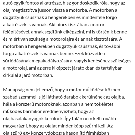
autó egyik fontos alkatrésze, hisz gondoskodik róla, hogy az
olaj megtisztítva jusson vissza a motorba. A motorban a
dugattyúk csúsznak a hengerekben és mindenféle forgó
alkatrészek is vannak. Aki nincs tisztában a motor
felépítésével, annak segítünk elképzelni, mi is történik benne
és miért van szükség a motorolajra és annak tisztítására. A
motorban a hengerekben dugattyúk csúsznak, és további
forgó alkatrészek is vannak benne. Ezek közvetlen
súrlódásának megakadályozására, vagyis kenéséhez szükséges
a motorolaj, ami az erre kiképzett járatokban és tartályban
cirkulál a járó motorban.
Manapság nem jellemző, hogy a motor működése közben
szabad szemmel is jól látható darabok kerülnének az olajba,
hála a korszerű motoroknak, azonban a nem tökéletes
működés bármikor eredményezheti, hogy az
olajbasalakanyagok kerülnek. Így talán nem kell tovább
magyarázni, hogy az olajat mindenképp szűrni kell. Az
olajszűrő egy konzervdobozra hasonlító fémházban