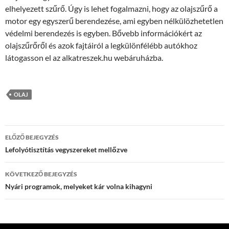
elhelyezett szűrő. Úgy is lehet fogalmazni, hogy az olajszűrő a
motor egy egyszerű berendezése, ami egyben nélkülözhetetlen
védelmi berendezés is egyben. Bővebb információkért az
olajszűrőről és azok fajtáiról a legkülönfélébb autókhoz
látogasson el az alkatreszek.hu webáruházba.
OLAJ
Bejegyzés
ELŐZŐ BEJEGYZÉS
navigáció
Lefolyótisztítás vegyszereket mellőzve
KÖVETKEZŐ BEJEGYZÉS
Nyári programok, melyeket kár volna kihagyni