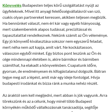
Könyvelés
Budapesten teljes körű szolgáltatást nyújt az
ügyfeleknek. Mivel itt anyagi felelősségvállalásról van szó,
csakis olyan partnereket keressen, akikben teljesen megbízik.
Ha bennünket választ, nem éri kár vagy egyéb hiányosság,
mert szakembereink alapos tudással, precizitással és
tapasztalattal rendelkeznek. Nekünk számít az Ön véleménye.
Egy jó könyvelő kiválasztása sokszor nem egyszerű feladat,
mert néha nem azt kapja, amit várt. Ne kockáztasson,
válasszon egyből minket. Egy biztos pont leszünk az Ön és
cége mindennapi életében is, akire bármikor és bármiben
számíthat, ha elakadt a könyvelésben. Csapatunk időre,
gyorsan, de eredményesen és kifogástalanul dolgozik. Bátran
tegye meg azt a lépést, amit már egy ideje fontolgat. Hívja
budapesti irodánkat és bízza ránk a munka nehéz részét.
Az áraktól sem kell megijedni, mert abban is jók vagyunk. Arra
törekszünk és az a célunk, hogy minél több Budapest
környékén működő vállalkozásnak tanácsadója, segítője