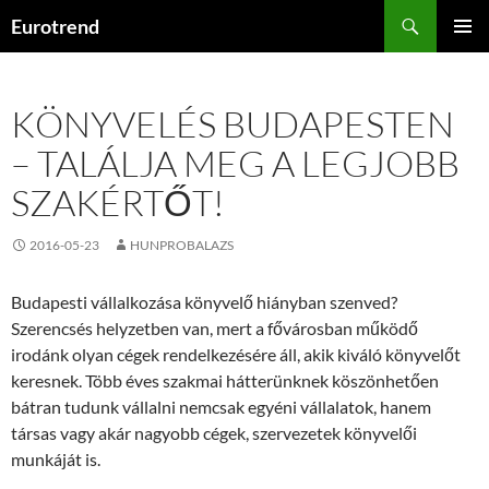
Kilépés
Keresés
Eurotrend
a
ELSŐDL
tartalomba
MENÜ
KÖNYVELÉS BUDAPESTEN
– TALÁLJA MEG A LEGJOBB
SZAKÉRTŐT!
2016-05-23
HUNPROBALAZS
Budapesti vállalkozása könyvelő hiányban szenved?
Szerencsés helyzetben van, mert a fővárosban működő
irodánk olyan cégek rendelkezésére áll, akik kiváló könyvelőt
keresnek. Több éves szakmai hátterünknek köszönhetően
bátran tudunk vállalni nemcsak egyéni vállalatok, hanem
társas vagy akár nagyobb cégek, szervezetek könyvelői
munkáját is.