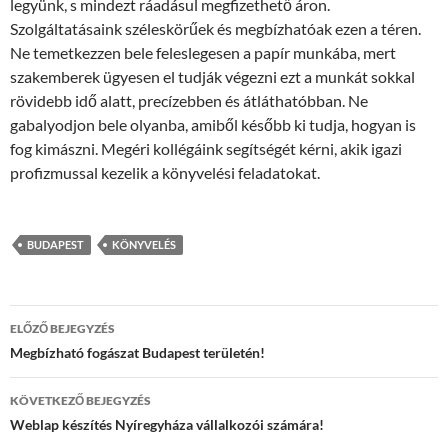
legyünk, s mindezt ráadásul megfizethető áron.
Szolgáltatásaink széleskörűek és megbízhatóak ezen a téren.
Ne temetkezzen bele feleslegesen a papír munkába, mert
szakemberek ügyesen el tudják végezni ezt a munkát sokkal
rövidebb idő alatt, precízebben és átláthatóbban. Ne
gabalyodjon bele olyanba, amiből később ki tudja, hogyan is
fog kimászni. Megéri kollégáink segítségét kérni, akik igazi
profizmussal kezelik a könyvelési feladatokat.
BUDAPEST
KÖNYVELÉS
Bejegyzés
ELŐZŐ BEJEGYZÉS
navigáció
Megbízható fogászat Budapest területén!
KÖVETKEZŐ BEJEGYZÉS
Weblap készítés Nyíregyháza vállalkozói számára!