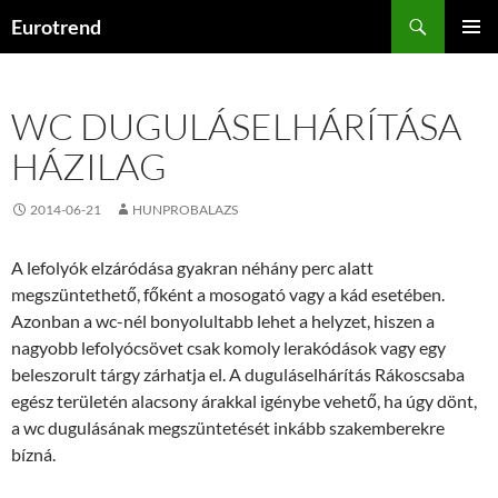
Kilépés
Keresés
Eurotrend
a
ELSŐDL
tartalomba
MENÜ
WC DUGULÁSELHÁRÍTÁSA
HÁZILAG
2014-06-21
HUNPROBALAZS
A lefolyók elzáródása gyakran néhány perc alatt
megszüntethető, főként a mosogató vagy a kád esetében.
Azonban a wc-nél bonyolultabb lehet a helyzet, hiszen a
nagyobb lefolyócsövet csak komoly lerakódások vagy egy
beleszorult tárgy zárhatja el. A duguláselhárítás Rákoscsaba
egész területén alacsony árakkal igénybe vehető, ha úgy dönt,
a wc dugulásának megszüntetését inkább szakemberekre
bízná.