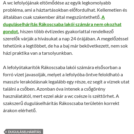
A wc lefolyójának eltömődése az egyik legkomolyabb
probléma, ami a háztartásokban előfordulhat. Kellemetlen és
általában csak szakember által megszüntethető.
A
duguláselhárítás Rákoscsaba lakói számára nem okozhat
gondot
,
hiszen több évtizedes gyakorlattal rendelkező
szerelők várják a hívásukat a nap 24 órájában. A megelőzéssel
tehetünk a legtöbbet, de ha a baj már bekövetkezett, nem sok
házi praktika van a tarsolyunkban.
A lefolyótakarítók Rákoscsaba lakói számára elsősorban a
forró vizet javasolják, melyet a lefolyóba öntve feloldható a
masszív lerakódásnak legalább egy része, ez segít a víznek utat
találni a csőben. Azonban óva intenek a csőgörény
használatától, mert ezzel akár a wc csésze is széttörhet. A
szakszerű duguláselhárítás Rákoscsaba területén korrekt
árakon elérhető.
DUGULÁSELHÁRÍTÁS