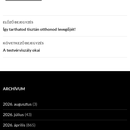
Bejegyzés
ELŐZŐ BEJEGYZÉS
navigáció
Így tarthatod tisztán otthonod levegőjét!
KÖVETKEZŐ BEJEGYZÉS
A testvérviszály okai
ARCHÍVUM
2026. augusztus
(3)
2026. július
(43)
2026. április
(865)