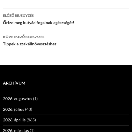
Bejegyzés
ELŐZŐ BEJEGYZÉS
navigáció
Őrizd meg kutyád fogainak egészségét!
KÖVETKEZŐ BEJEGYZÉS
Tippek a szakállnövesztéshez
ARCHÍVUM
2026. augusztus
(1)
2026. július
(43)
2026. április
(865)
2026. március
(1)