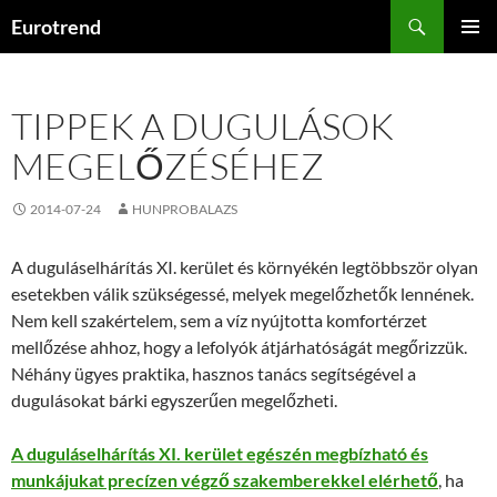
Kilépés
Keresés
Eurotrend
a
ELSŐDL
tartalomba
MENÜ
TIPPEK A DUGULÁSOK
MEGELŐZÉSÉHEZ
2014-07-24
HUNPROBALAZS
A duguláselhárítás XI. kerület és környékén legtöbbször olyan
esetekben válik szükségessé, melyek megelőzhetők lennének.
Nem kell szakértelem, sem a víz nyújtotta komfortérzet
mellőzése ahhoz, hogy a lefolyók átjárhatóságát megőrizzük.
Néhány ügyes praktika, hasznos tanács segítségével a
dugulásokat bárki egyszerűen megelőzheti.
A duguláselhárítás XI. kerület egészén megbízható és
munkájukat precízen végző szakemberekkel elérhető
, ha