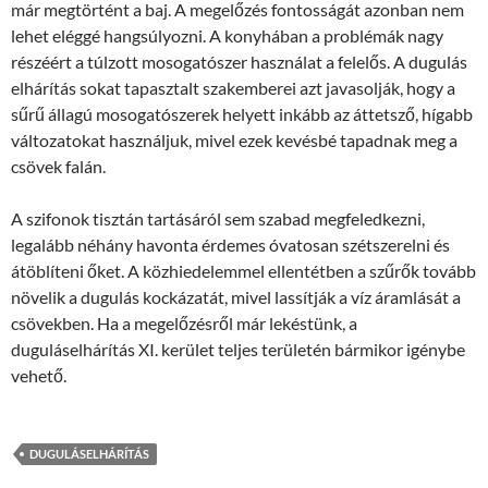
már megtörtént a baj. A megelőzés fontosságát azonban nem
lehet eléggé hangsúlyozni. A konyhában a problémák nagy
részéért a túlzott mosogatószer használat a felelős. A dugulás
elhárítás sokat tapasztalt szakemberei azt javasolják, hogy a
sűrű állagú mosogatószerek helyett inkább az áttetsző, hígabb
változatokat használjuk, mivel ezek kevésbé tapadnak meg a
csövek falán.
A szifonok tisztán tartásáról sem szabad megfeledkezni,
legalább néhány havonta érdemes óvatosan szétszerelni és
átöblíteni őket. A közhiedelemmel ellentétben a szűrők tovább
növelik a dugulás kockázatát, mivel lassítják a víz áramlását a
csövekben. Ha a megelőzésről már lekéstünk, a
duguláselhárítás XI. kerület teljes területén bármikor igénybe
vehető.
DUGULÁSELHÁRÍTÁS