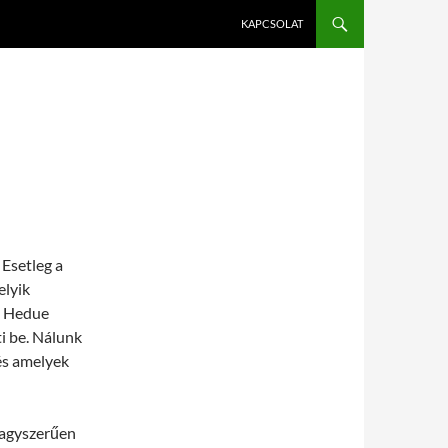
KAPCSOLAT
 Esetleg a
elyik
 a Hedue
 be. Nálunk
és amelyek
nagyszerűen