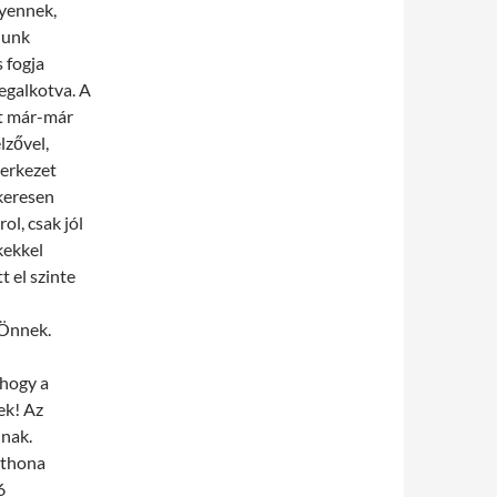
lyennek,
lunk
 fogja
megalkotva. A
st már-már
lzővel,
zerkezet
ikeresen
l, csak jól
kekkel
 el szinte
 Önnek.
 hogy a
ek! Az
inak.
tthona
6