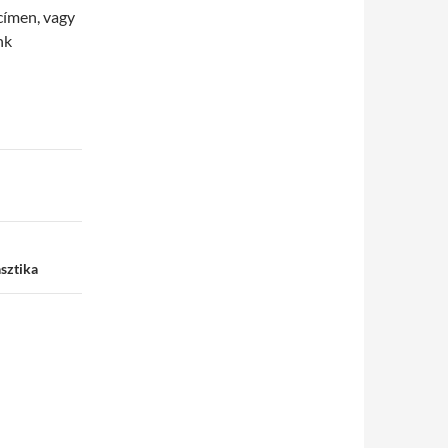
címen, vagy
nk
sztika