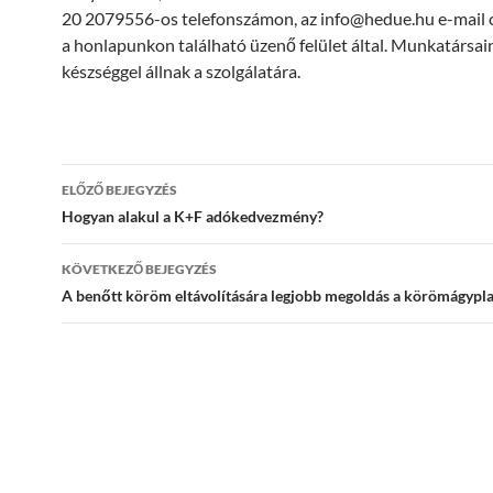
20 2079556-os telefonszámon, az info@hedue.hu e-mail 
a honlapunkon található üzenő felület által. Munkatársai
készséggel állnak a szolgálatára.
Bejegyzés
ELŐZŐ BEJEGYZÉS
navigáció
Hogyan alakul a K+F adókedvezmény?
KÖVETKEZŐ BEJEGYZÉS
A benőtt köröm eltávolítására legjobb megoldás a körömágypla