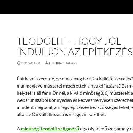
TEODOLIT – HOGY JÓL
INDULJON AZ ÉPÍTKEZÉS
2016-01-01
HUNPROBALAZS
Építkezni szeretne, de nincs meg hozzá a kellő felszerelés?
már meglévő műszerei megérettek a nyugdíjazásra? Bárm
helyzet is áll fenn Önnél, a kiváló minőségű, új műszereit
webáruházából könnyedén és kedvezményesen szerezheti
mindent megtalál, ami egy építkezéshez szükséges lehet, 
által az Ön vállalkozása is virágozni kezdhet.
A
minőségi
teodolit szögmérő
egy olyan műszer, amely 