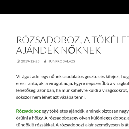
RÓZSADOBOZ, A TÖKÉLE
AJÁNDÉK NŐKNEK
2019-12-23
HUNPROBALAZS
Virágot adni egy nőnek csodálatos gesztus és kifejezi, ho
érez iránta, aki a virágot adja. Egyre népszerűbb a virágkü
lehetőség, azonban, ha munkahelyre küldi a virágcsokrot,
sokszor nem lehet azt vázába tenni.
Rózsadoboz
egy tökéletes ajándék, aminek biztosan nagy
örülni a hölgy. A rózsadobozegy olyan különleges doboz, 
tündöklő rózsákkal. A rózsadobozt akár személyesen is át