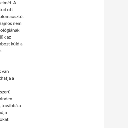
relmét. A
tud ott
iplomaosztó,
r sajnos nem
nológiának
jük az
obozt küld a
a
k van
thatja a
yszerű
 minden
, továbbá a
udja
rokat