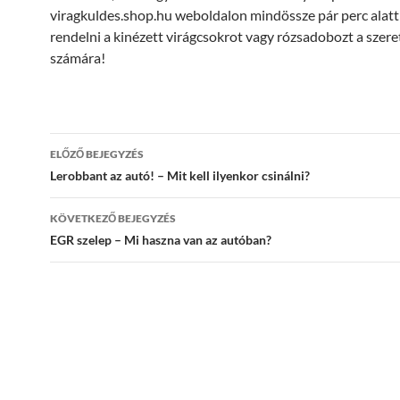
viragkuldes.shop.hu weboldalon mindössze pár perc alatt
rendelni a kinézett virágcsokrot vagy rózsadobozt a szere
számára!
Bejegyzés
ELŐZŐ BEJEGYZÉS
navigáció
Lerobbant az autó! – Mit kell ilyenkor csinálni?
KÖVETKEZŐ BEJEGYZÉS
EGR szelep – Mi haszna van az autóban?