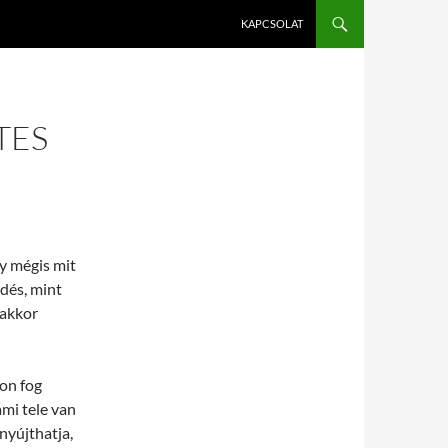
KAPCSOLAT
TES
gy mégis mit
ldés, mint
 akkor
on fog
ami tele van
nyújthatja,