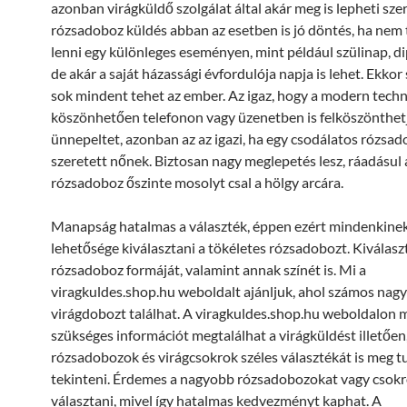
azonban virágküldő szolgálat által akár meg is lepheti sze
rózsadoboz küldés abban az esetben is jó döntés, ha nem 
lenni egy különleges eseményen, mint például szülinap, d
de akár a saját házassági évfordulója napja is lehet. Ekko
sok mindent tehet az ember. Az igaz, hogy a modern tech
köszönhetően telefonon vagy üzenetben is felköszönthet
ünnepeltet, azonban az az igazi, ha egy csodálatos rózsad
szeretett nőnek. Biztosan nagy meglepetés lesz, ráadásul 
rózsadoboz őszinte mosolyt csal a hölgy arcára.
Manapság hatalmas a választék, éppen ezért mindenkine
lehetősége kiválasztani a tökéletes rózsadobozt. Kiválasz
rózsadoboz formáját, valamint annak színét is. Mi a
viragkuldes.shop.hu weboldalt ajánljuk, ahol számos nag
virágdobozt találhat. A viragkuldes.shop.hu weboldalon
szükséges információt megtalálhat a virágküldést illetően
rózsadobozok és virágcsokrok széles választékát is meg t
tekinteni. Érdemes a nagyobb rózsadobozokat vagy csok
választani, mivel így hatalmas kedvezményt kaphat. A