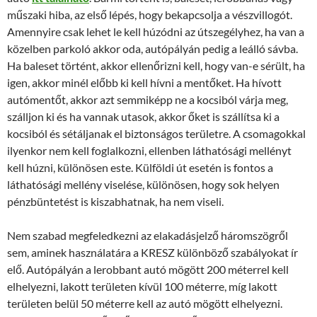
műszaki hiba, az első lépés, hogy bekapcsolja a vészvillogót.
Amennyire csak lehet le kell húzódni az útszegélyhez, ha van a
közelben parkoló akkor oda, autópályán pedig a leálló sávba.
Ha baleset történt, akkor ellenőrizni kell, hogy van-e sérült, ha
igen, akkor minél előbb ki kell hívni a mentőket. Ha hívott
autómentőt, akkor azt semmiképp ne a kocsiból várja meg,
szálljon ki és ha vannak utasok, akkor őket is szállítsa ki a
kocsiból és sétáljanak el biztonságos területre. A csomagokkal
ilyenkor nem kell foglalkozni, ellenben láthatósági mellényt
kell húzni, különösen este. Külföldi út esetén is fontos a
láthatósági mellény viselése, különösen, hogy sok helyen
pénzbüntetést is kiszabhatnak, ha nem viseli.
Nem szabad megfeledkezni az elakadásjelző háromszögről
sem, aminek használatára a KRESZ különböző szabályokat ír
elő. Autópályán a lerobbant autó mögött 200 méterrel kell
elhelyezni, lakott területen kívül 100 méterre, míg lakott
területen belül 50 méterre kell az autó mögött elhelyezni.