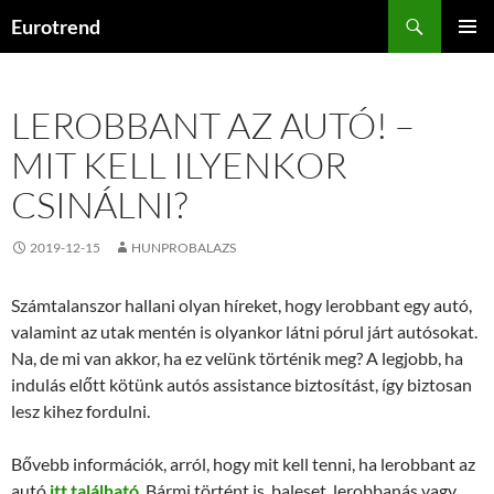
Kilépés
Keresés
Eurotrend
a
ELSŐDL
tartalomba
MENÜ
LEROBBANT AZ AUTÓ! –
MIT KELL ILYENKOR
CSINÁLNI?
2019-12-15
HUNPROBALAZS
Számtalanszor hallani olyan híreket, hogy lerobbant egy autó,
valamint az utak mentén is olyankor látni pórul járt autósokat.
Na, de mi van akkor, ha ez velünk történik meg? A legjobb, ha
indulás előtt kötünk autós assistance biztosítást, így biztosan
lesz kihez fordulni.
Bővebb információk, arról, hogy mit kell tenni, ha lerobbant az
autó
itt található
. Bármi történt is, baleset, lerobbanás vagy