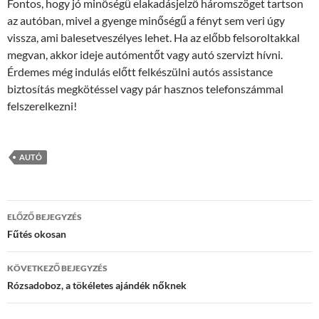
Fontos, hogy jó minőségű elakadásjelző háromszöget tartson
az autóban, mivel a gyenge minőségű a fényt sem veri úgy
vissza, ami balesetveszélyes lehet. Ha az előbb felsoroltakkal
megvan, akkor ideje autómentőt vagy autó szervizt hívni.
Érdemes még indulás előtt felkészülni autós assistance
biztosítás megkötéssel vagy pár hasznos telefonszámmal
felszerelkezni!
AUTÓ
Bejegyzés
ELŐZŐ BEJEGYZÉS
navigáció
Fűtés okosan
KÖVETKEZŐ BEJEGYZÉS
Rózsadoboz, a tökéletes ajándék nőknek