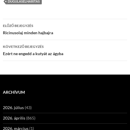
DUGULÁSELHÁRÍTÁS
Bejegyzés
ELŐZŐ BEJEGYZÉS
navigáció
Ricinusolaj minden hajbajra
KÖVETKEZŐ BEJEGYZÉS
Ezért ne engedd a kutyát az ágyba
ARCHÍVUM
2026. július
(43)
2026. április
(865)
2026. március
(1)