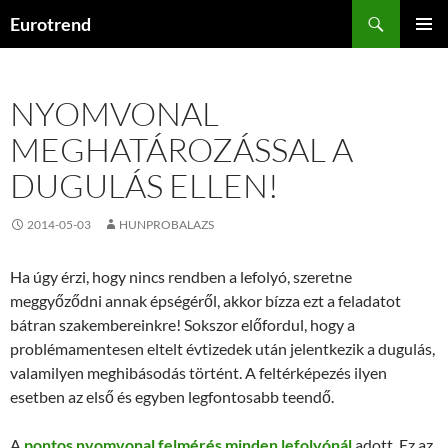
Kilépés
Keresés
Eurotrend
a
ELSŐDL
tartalomba
MENÜ
NYOMVONAL
MEGHATÁROZÁSSAL A
DUGULÁS ELLEN!
2014-05-03
HUNPROBALAZS
Ha úgy érzi, hogy nincs rendben a lefolyó, szeretne
meggyőződni annak épségéről, akkor bízza ezt a feladatot
bátran szakembereinkre! Sokszor előfordul, hogy a
problémamentesen eltelt évtizedek után jelentkezik a dugulás,
valamilyen meghibásodás történt. A feltérképezés ilyen
esetben az első és egyben legfontosabb teendő.
A
pontos nyomvonal felmérés minden lefolyónál
adott. Ez az