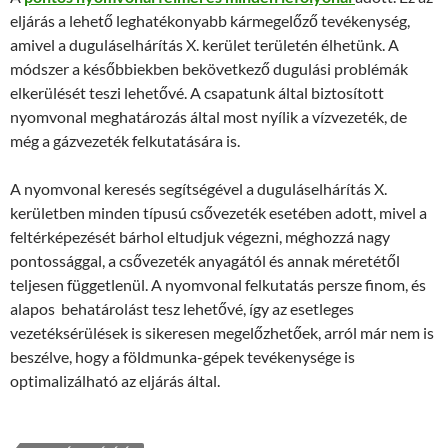
eljárás a lehető leghatékonyabb kármegelőző tevékenység,
amivel a duguláselhárítás X. kerület területén élhetünk. A
módszer a későbbiekben bekövetkező dugulási problémák
elkerülését teszi lehetővé. A csapatunk által biztosított
nyomvonal meghatározás által most nyílik a vízvezeték, de
még a gázvezeték felkutatására is.
A nyomvonal keresés segítségével a duguláselhárítás X.
kerületben minden típusú csővezeték esetében adott, mivel a
feltérképezését bárhol eltudjuk végezni, méghozzá nagy
pontossággal, a csővezeték anyagától és annak méretétől
teljesen függetlenül. A nyomvonal felkutatás persze finom, és
alapos behatárolást tesz lehetővé, így az esetleges
vezetéksérülések is sikeresen megelőzhetőek, arról már nem is
beszélve, hogy a földmunka-gépek tevékenysége is
optimalizálható az eljárás által.