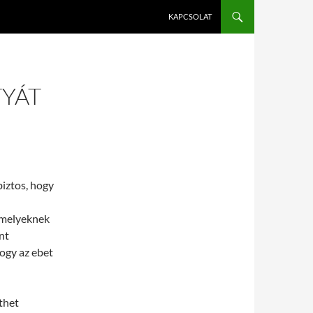
KAPCSOLAT
TYÁT
iztos, hogy
 melyeknek
nt
hogy az ebet
zthet