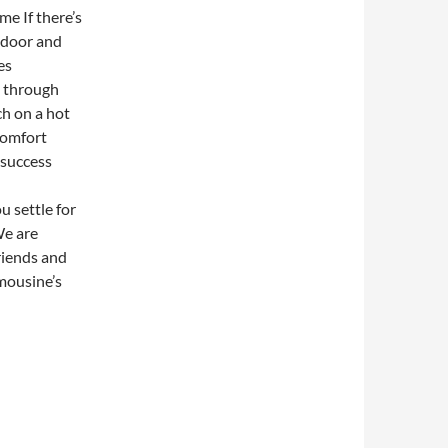
me If there’s
 door and
es
 through
ch on a hot
comfort
 success
u settle for
We are
riends and
imousine’s