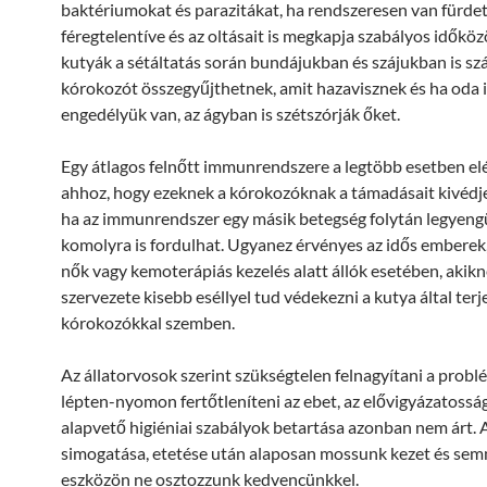
baktériumokat és parazitákat, ha rendszeresen van fürdet
féregtelentíve és az oltásait is megkapja szabályos időkö
kutyák a sétáltatás során bundájukban és szájukban is s
kórokozót összegyűjthetnek, amit hazavisznek és ha oda i
engedélyük van, az ágyban is szétszórják őket.
Egy átlagos felnőtt immunrendszere a legtöbb esetben el
ahhoz, hogy ezeknek a kórokozóknak a támadásait kivédj
ha az immunrendszer egy másik betegség folytán legyengül
komolyra is fordulhat. Ugyanez érvényes az idős emberek
nők vagy kemoterápiás kezelés alatt állók esetében, akikn
szervezete kisebb eséllyel tud védekezni a kutya által terj
kórokozókkal szemben.
Az állatorvosok szerint szükségtelen felnagyítani a probl
lépten-nyomon fertőtleníteni az ebet, az elővigyázatosság
alapvető higiéniai szabályok betartása azonban nem árt. 
simogatása, etetése után alaposan mossunk kezet és sem
eszközön ne osztozzunk kedvencünkkel.