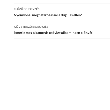
Bejegyzés
ELŐZŐ BEJEGYZÉS
navigáció
Nyomvonal meghatározással a dugulás ellen!
KÖVETKEZŐ BEJEGYZÉS
Ismerje meg a kamerás csővizsgálat minden előnyét!