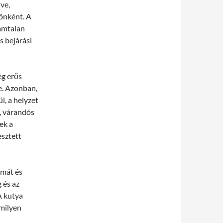
ve,
zönként. A
zámtalan
s bejárási
ég erős
e. Azonban,
, a helyzet
, várandós
ek a
esztett
émát és
 és az
A kutya
milyen