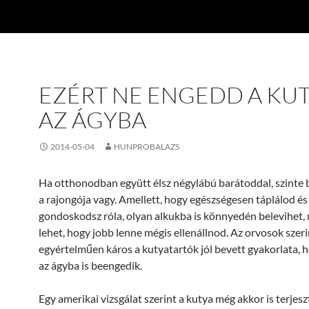
EZÉRT NE ENGEDD A KU
AZ ÁGYBA
2014-05-04
HUNPROBALAZS
Ha otthonodban együtt élsz négylábú barátoddal, szinte b
a rajongója vagy. Amellett, hogy egészségesen táplálod és
gondoskodsz róla, olyan alkukba is könnyedén belevihet,
lehet, hogy jobb lenne mégis ellenállnod. Az orvosok szeri
egyértelműen káros a kutyatartók jól bevett gyakorlata, 
az ágyba is beengedik.
Egy amerikai vizsgálat szerint a kutya még akkor is terjes