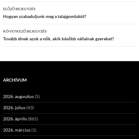
Bejegyzés
ELŐZŐ BEJEGYZÉS
navigáció
Hogyan szabaduljunk meg a talajgombától?
KÖVETKEZŐ BEJEGYZÉS
Tovább élnek azok a nők, akik később vállalnak gyereket?
ARCHÍVUM
2026. augusztus
(5)
2026. július
(43)
2026. április
(865)
2026. március
(1)