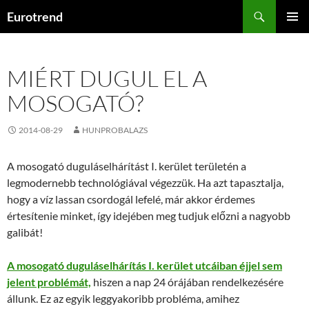
Kilépés
Keresés
Eurotrend
a
ELSŐDL
tartalomba
MENÜ
MIÉRT DUGUL EL A
MOSOGATÓ?
2014-08-29
HUNPROBALAZS
A mosogató duguláselhárítást I. kerület területén a
legmodernebb technológiával végezzük. Ha azt tapasztalja,
hogy a víz lassan csordogál lefelé, már akkor érdemes
értesítenie minket, így idejében meg tudjuk előzni a nagyobb
galibát!
A mosogató duguláselhárítás I. kerület utcáiban éjjel sem
jelent problémát,
hiszen a nap 24 órájában rendelkezésére
állunk. Ez az egyik leggyakoribb probléma, amihez