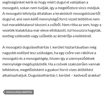
segítségünket kérik és hogy miért dugul el valójában a
mosogató, sokan nem tudják, így a megelőzésre sincs módjuk.
A mosogató lefolyója általában a lerakódott mosogatószertől
dugul el, ami nem kellő mennyiségű forró vízzel leöblítve nem
tud maradéktalanul távozni a csőből. Nem ritka az sem, hogy a
vezeték kialakítása már eleve elhibázott, túl hosszúra hagyták,
esetleg szélesebb vagy szűkebb az átmérője a kelleténél.
A mosogató duguláselhárítás I. kerület háztartásaiban még
nagyobb eséllyel lesz szükséges, ha egy csőre van rákötve a
mosogató és a mosogatógép, hiszen így a szennyeződések
mennyisége megduplázódik. Ha a csövek szakszerűen vannak
lefektetve, megelőzésként a gyakori forró vizes átöblítést
alkalmazhatjuk. Duguláselhárítás I. kerület – kedvező árakkal!
DUGULÁSELHÁRÍTÁS