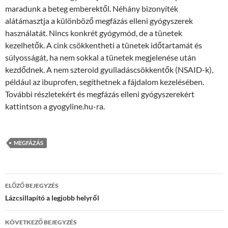
maradunk a beteg emberektől. Néhány bizonyíték
alátámasztja a különböző megfázás elleni gyógyszerek
használatát. Nincs konkrét gyógymód, de a tünetek
kezelhetők. A cink csökkentheti a tünetek időtartamát és
súlyosságát, ha nem sokkal a tünetek megjelenése után
kezdődnek. A nem szteroid gyulladáscsökkentők (NSAID-k),
például az ibuprofen, segíthetnek a fájdalom kezelésében.
További részletekért és megfázás elleni gyógyszerekért
kattintson a gyogyline.hu-ra.
MEGFÁZÁS
Bejegyzés
ELŐZŐ BEJEGYZÉS
navigáció
Lázcsillapító a legjobb helyről
KÖVETKEZŐ BEJEGYZÉS