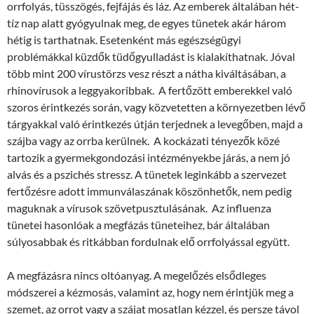
orrfolyás, tüsszögés, fejfájás és láz. Az emberek általában hét-
tíz nap alatt gyógyulnak meg, de egyes tünetek akár három
hétig is tarthatnak. Esetenként más egészségügyi
problémákkal küzdők tüdőgyulladást is kialakíthatnak. Jóval
több mint 200 vírustörzs vesz részt a nátha kiváltásában, a
rhinovírusok a leggyakoribbak. A fertőzött emberekkel való
szoros érintkezés során, vagy közvetetten a környezetben lévő
tárgyakkal való érintkezés útján terjednek a levegőben, majd a
szájba vagy az orrba kerülnek. A kockázati tényezők közé
tartozik a gyermekgondozási intézményekbe járás, a nem jó
alvás és a pszichés stressz. A tünetek leginkább a szervezet
fertőzésre adott immunválaszának köszönhetők, nem pedig
maguknak a vírusok szövetpusztulásának. Az influenza
tünetei hasonlóak a megfázás tüneteihez, bár általában
súlyosabbak és ritkábban fordulnak elő orrfolyással együtt.
A megfázásra nincs oltóanyag. A megelőzés elsődleges
módszerei a kézmosás, valamint az, hogy nem érintjük meg a
szemet, az orrot vagy a szájat mosatlan kézzel, és persze távol