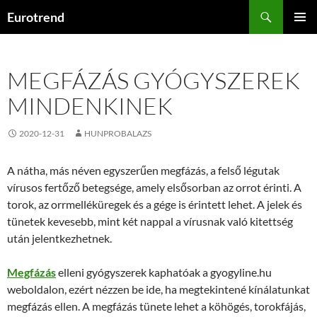
Kilépés
Keresés
Eurotrend
a
ELSŐDL
tartalomba
MENÜ
MEGFÁZÁS GYÓGYSZEREK
MINDENKINEK
2020-12-31
HUNPROBALAZS
A nátha, más néven egyszerűen megfázás, a felső légutak
vírusos fertőző betegsége, amely elsősorban az orrot érinti. A
torok, az orrmelléküregek és a gége is érintett lehet. A jelek és
tünetek kevesebb, mint két nappal a vírusnak való kitettség
után jelentkezhetnek.
Megfázás
elleni gyógyszerek kaphatóak a gyogyline.hu
weboldalon, ezért nézzen be ide, ha megtekintené kínálatunkat
megfázás ellen. A megfázás tünete lehet a köhögés, torokfájás,