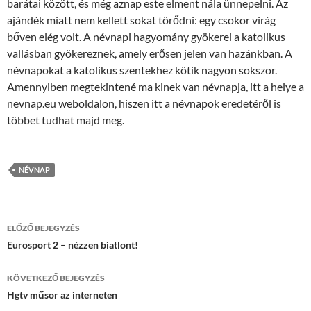
barátai között, és még aznap este elment nála ünnepelni. Az
ajándék miatt nem kellett sokat törődni: egy csokor virág
bőven elég volt. A névnapi hagyomány gyökerei a katolikus
vallásban gyökereznek, amely erősen jelen van hazánkban. A
névnapokat a katolikus szentekhez kötik nagyon sokszor.
Amennyiben megtekintené ma kinek van névnapja, itt a helye a
nevnap.eu weboldalon, hiszen itt a névnapok eredetéről is
többet tudhat majd meg.
NÉVNAP
Bejegyzés
ELŐZŐ BEJEGYZÉS
navigáció
Eurosport 2 – nézzen biatlont!
KÖVETKEZŐ BEJEGYZÉS
Hgtv műsor az interneten