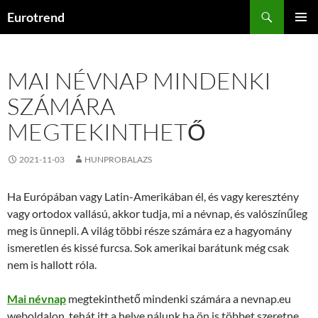
Kilépés
Keresés
Eurotrend
a
ELSŐDL
tartalomba
MENÜ
MAI NÉVNAP MINDENKI
SZÁMÁRA
MEGTEKINTHETŐ
2021-11-03
HUNPROBALAZS
Ha Európában vagy Latin-Amerikában él, és vagy keresztény
vagy ortodox vallású, akkor tudja, mi a névnap, és valószínűleg
meg is ünnepli. A világ többi része számára ez a hagyomány
ismeretlen és kissé furcsa. Sok amerikai barátunk még csak
nem is hallott róla.
Mai névnap
megtekinthető mindenki számára a nevnap.eu
weboldalon, tehát itt a helye nálunk ha ön is többet szeretne