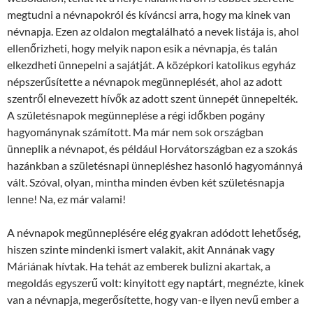
megtudni a névnapokról és kíváncsi arra, hogy ma kinek van
névnapja. Ezen az oldalon megtalálható a nevek listája is, ahol
ellenőrizheti, hogy melyik napon esik a névnapja, és talán
elkezdheti ünnepelni a sajátját. A középkori katolikus egyház
népszerűsítette a névnapok megünneplését, ahol az adott
szentről elnevezett hívők az adott szent ünnepét ünnepelték.
A születésnapok megünneplése a régi időkben pogány
hagyománynak számított. Ma már nem sok országban
ünneplik a névnapot, és például Horvátországban ez a szokás
hazánkban a születésnapi ünnepléshez hasonló hagyománnyá
vált. Szóval, olyan, mintha minden évben két születésnapja
lenne! Na, ez már valami!
A névnapok megünneplésére elég gyakran adódott lehetőség,
hiszen szinte mindenki ismert valakit, akit Annának vagy
Máriának hívtak. Ha tehát az emberek bulizni akartak, a
megoldás egyszerű volt: kinyitott egy naptárt, megnézte, kinek
van a névnapja, megerősítette, hogy van-e ilyen nevű ember a