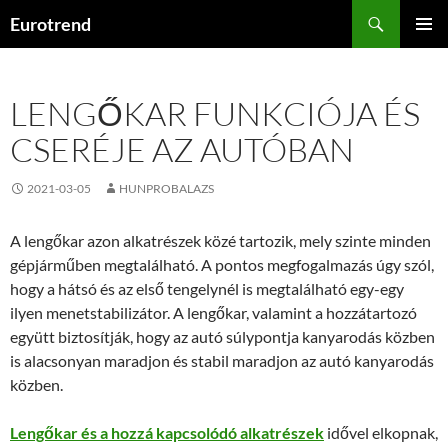
Kilépés
Keresés
Eurotrend
a
ELSŐDL
tartalomba
MENÜ
LENGŐKAR FUNKCIÓJA ÉS
CSERÉJE AZ AUTÓBAN
2021-03-05
HUNPROBALAZS
A lengőkar azon alkatrészek közé tartozik, mely szinte minden
gépjárműben megtalálható. A pontos megfogalmazás úgy szól,
hogy a hátsó és az első tengelynél is megtalálható egy-egy
ilyen menetstabilizátor. A lengőkar, valamint a hozzátartozó
együtt biztosítják, hogy az autó súlypontja kanyarodás közben
is alacsonyan maradjon és stabil maradjon az autó kanyarodás
közben.
Lengőkar és a hozzá kapcsolódó alkatrészek
idővel elkopnak,