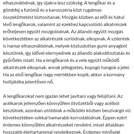
elhasználódnak, így újakra lesz szükség. A lengőkar és a
gömbfej a futómű és a karosszéria közt rugalmas
összeköttetést biztosítanak. Mozgás közben az elől és hátul
lévő lengőkarok, valamint az ezekhez kapcsolódó alkatrészek
erőteljesen együtt mozgolódnak. Az állandó együtt mozgás
következtében az alkatrészek súrlódnak, elkopnak. A szilentek
is hamar elhasználódnak, melyek köztudottan gumi anyagból
készülnek, így idővel elernyednek az állandó alakváltoztatás és
gyűrődés miatt. Ha a lengőkarok és a vele együtt működő
alkatrészek elkopnak, annak jellegzetes, kopogó hangok a jelei.
Ha az első lengőkar nagy mértékben kopik, akkor a kormány
holtjátéka jelentősen nő.
A lengőkarokat nem igazán lehet javítani vagy felújítani. Az
acélkarok jellemzően könnyűfém ötvözetből vagy acélból
készülnek, azonban utóbbiak a működés közben beszivárgó víz
következtében sokkal hamarabb korrodálódnak. Éppen ezért
érdemes könnyűfém alkatrészeket rendelni, mivel általában
hosszabb élettartammal rendelkeznek. Érdemes minőségi