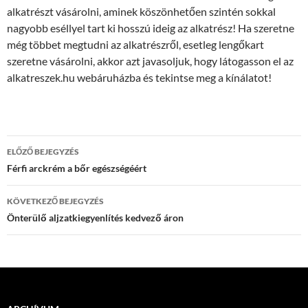
alkatrészt vásárolni, aminek köszönhetően szintén sokkal
nagyobb eséllyel tart ki hosszú ideig az alkatrész! Ha szeretne
még többet megtudni az alkatrészről, esetleg lengőkart
szeretne vásárolni, akkor azt javasoljuk, hogy látogasson el az
alkatreszek.hu webáruházba és tekintse meg a kínálatot!
Bejegyzés
ELŐZŐ BEJEGYZÉS
navigáció
Férfi arckrém a bőr egészségéért
KÖVETKEZŐ BEJEGYZÉS
Önterülő aljzatkiegyenlítés kedvező áron