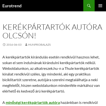
Kilépés
Keresés
Eurotrend
a
ELSŐDL
tartalomba
MENÜ
KERÉKPÁRTARTÓK AUTÓRA
OLCSÓN!
2016-06-03
HUNPROBALAZS
A kerékpártartók kirándulás esetén rendkívül hasznos lehet,
sokan el sem indulnának kirándulni kerékpártartók nélkül.
Weboldalunkon, az alkatreszek.hu-n a Thule kerékpártartók
kínálat rendkívül széles, így mindenki, aki egy praktikus
biciklitartót szeretne, autójára szerelni megtalálhatja a neki
megfelelőt, hiszen weboldalunkon mindenféle márkához van
elérhető és kedvező árú kerékpártartó.
A
minőségi kerékpártartók autóra
hazánkban is rendkívül