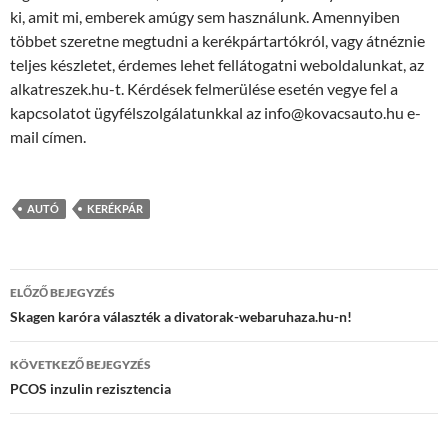
ki, amit mi, emberek amúgy sem használunk. Amennyiben
többet szeretne megtudni a kerékpártartókról, vagy átnéznie
teljes készletet, érdemes lehet fellátogatni weboldalunkat, az
alkatreszek.hu-t. Kérdések felmerülése esetén vegye fel a
kapcsolatot ügyfélszolgálatunkkal az info@kovacsauto.hu e-
mail címen.
AUTÓ
KERÉKPÁR
Bejegyzés
ELŐZŐ BEJEGYZÉS
navigáció
Skagen karóra választék a divatorak-webaruhaza.hu-n!
KÖVETKEZŐ BEJEGYZÉS
PCOS inzulin rezisztencia