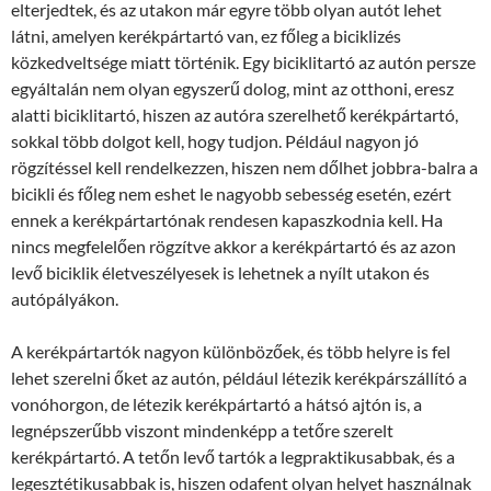
elterjedtek, és az utakon már egyre több olyan autót lehet
látni, amelyen kerékpártartó van, ez főleg a biciklizés
közkedveltsége miatt történik. Egy biciklitartó az autón persze
egyáltalán nem olyan egyszerű dolog, mint az otthoni, eresz
alatti biciklitartó, hiszen az autóra szerelhető kerékpártartó,
sokkal több dolgot kell, hogy tudjon. Például nagyon jó
rögzítéssel kell rendelkezzen, hiszen nem dőlhet jobbra-balra a
bicikli és főleg nem eshet le nagyobb sebesség esetén, ezért
ennek a kerékpártartónak rendesen kapaszkodnia kell. Ha
nincs megfelelően rögzítve akkor a kerékpártartó és az azon
levő biciklik életveszélyesek is lehetnek a nyílt utakon és
autópályákon.
A kerékpártartók nagyon különbözőek, és több helyre is fel
lehet szerelni őket az autón, például létezik kerékpárszállító a
vonóhorgon, de létezik kerékpártartó a hátsó ajtón is, a
legnépszerűbb viszont mindenképp a tetőre szerelt
kerékpártartó. A tetőn levő tartók a legpraktikusabbak, és a
legesztétikusabbak is, hiszen odafent olyan helyet használnak