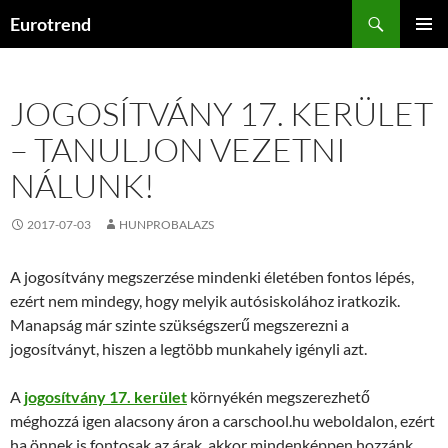
Kilépés
Keresés
Eurotrend
a
ELSŐDL
tartalomba
MENÜ
JOGOSÍTVÁNY 17. KERÜLET
– TANULJON VEZETNI
NÁLUNK!
2017-07-03
HUNPROBALAZS
A jogosítvány megszerzése mindenki életében fontos lépés,
ezért nem mindegy, hogy melyik autósiskolához iratkozik.
Manapság már szinte szükségszerű megszerezni a
jogosítványt, hiszen a legtöbb munkahely igényli azt.
A
jogosítvány 17. kerület
környékén megszerezhető
méghozzá igen alacsony áron a carschool.hu weboldalon, ezért
ha önnek is fontosak az árak, akkor mindenképpen hozzánk