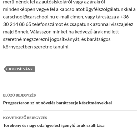
merülnének fel az autósiskoláról vagy az árakról
mindenképpen vegye fel a kapcsolatot ügyfélszolgálatunkkal a
carschool@carschool.hu e-mail címen, vagy tárcsázza a +36
30 214 88 65 telefonszámot és csapatunk azonnal visszajelez
majd önnek. Válasszon minket ha kedvező árak mellett
szeretné megszerezni jogosítványát, és barátságos
környezetben szeretne tanulni.
JOGOSÍTVÁNY
Bejegyzés
ELŐZŐ BEJEGYZÉS
navigáció
Progeszteron szint növelés barátcserje készítményekkel
KÖVETKEZŐ BEJEGYZÉS
Törékeny és nagy odafigyelést igénylő áruk szállítása