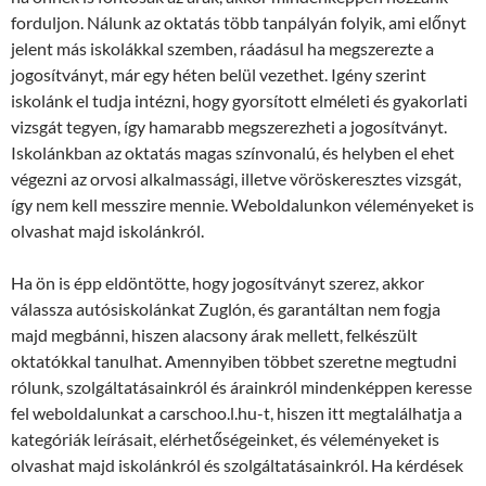
forduljon. Nálunk az oktatás több tanpályán folyik, ami előnyt
jelent más iskolákkal szemben, ráadásul ha megszerezte a
jogosítványt, már egy héten belül vezethet. Igény szerint
iskolánk el tudja intézni, hogy gyorsított elméleti és gyakorlati
vizsgát tegyen, így hamarabb megszerezheti a jogosítványt.
Iskolánkban az oktatás magas színvonalú, és helyben el ehet
végezni az orvosi alkalmassági, illetve vöröskeresztes vizsgát,
így nem kell messzire mennie. Weboldalunkon véleményeket is
olvashat majd iskolánkról.
Ha ön is épp eldöntötte, hogy jogosítványt szerez, akkor
válassza autósiskolánkat Zuglón, és garantáltan nem fogja
majd megbánni, hiszen alacsony árak mellett, felkészült
oktatókkal tanulhat. Amennyiben többet szeretne megtudni
rólunk, szolgáltatásainkról és árainkról mindenképpen keresse
fel weboldalunkat a carschoo.l.hu-t, hiszen itt megtalálhatja a
kategóriák leírásait, elérhetőségeinket, és véleményeket is
olvashat majd iskolánkról és szolgáltatásainkról. Ha kérdések