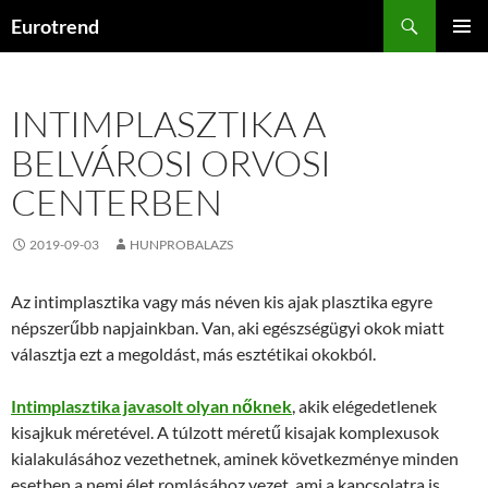
Kilépés
Keresés
Eurotrend
a
ELSŐDL
tartalomba
MENÜ
INTIMPLASZTIKA A
BELVÁROSI ORVOSI
CENTERBEN
2019-09-03
HUNPROBALAZS
Az intimplasztika vagy más néven kis ajak plasztika egyre
népszerűbb napjainkban. Van, aki egészségügyi okok miatt
választja ezt a megoldást, más esztétikai okokból.
Intimplasztika javasolt olyan nőknek
, akik elégedetlenek
kisajkuk méretével. A túlzott méretű kisajak komplexusok
kialakulásához vezethetnek, aminek következménye minden
esetben a nemi élet romlásához vezet, ami a kapcsolatra is