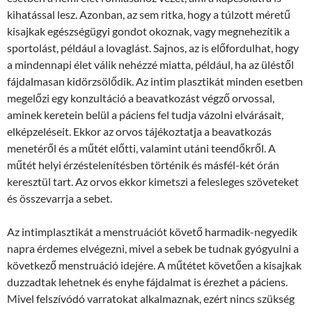
kihatással lesz. Azonban, az sem ritka, hogy a túlzott méretű
kisajkak egészségügyi gondot okoznak, vagy megnehezítik a
sportolást, például a lovaglást. Sajnos, az is előfordulhat, hogy
a mindennapi élet válik nehézzé miatta, például, ha az üléstől
fájdalmasan kidörzsölődik. Az intim plasztikát minden esetben
megelőzi egy konzultáció a beavatkozást végző orvossal,
aminek keretein belül a páciens fel tudja vázolni elvárásait,
elképzeléseit. Ekkor az orvos tájékoztatja a beavatkozás
menetéről és a műtét előtti, valamint utáni teendőkről. A
műtét helyi érzéstelenítésben történik és másfél-két órán
keresztül tart. Az orvos ekkor kimetszi a felesleges szöveteket
és összevarrja a sebet.
Az intimplasztikát a menstruációt követő harmadik-negyedik
napra érdemes elvégezni, mivel a sebek be tudnak gyógyulni a
következő menstruáció idejére. A műtétet követően a kisajkak
duzzadtak lehetnek és enyhe fájdalmat is érezhet a páciens.
Mivel felszívódó varratokat alkalmaznak, ezért nincs szükség