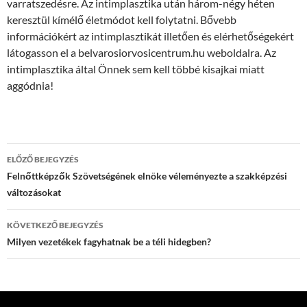
varratszedésre. Az intimplasztika után három-négy héten
keresztül kímélő életmódot kell folytatni. Bővebb
információkért az intimplasztikát illetően és elérhetőségekért
látogasson el a belvarosiorvosicentrum.hu weboldalra. Az
intimplasztika által Önnek sem kell többé kisajkai miatt
aggódnia!
Bejegyzés
ELŐZŐ BEJEGYZÉS
navigáció
Felnőttképzők Szövetségének elnöke véleményezte a szakképzési
változásokat
KÖVETKEZŐ BEJEGYZÉS
Milyen vezetékek fagyhatnak be a téli hidegben?