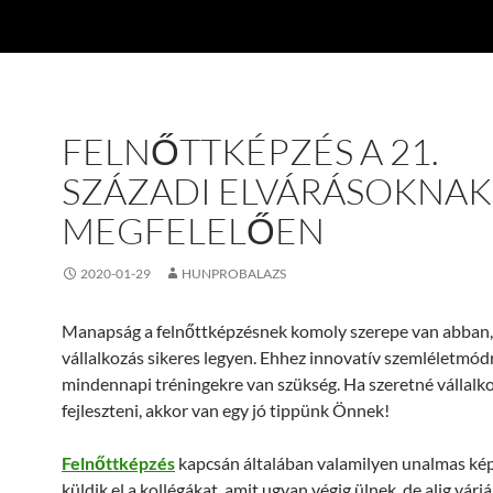
FELNŐTTKÉPZÉS A 21.
SZÁZADI ELVÁRÁSOKNAK
MEGFELELŐEN
2020-01-29
HUNPROBALAZS
Manapság a felnőttképzésnek komoly szerepe van abban,
vállalkozás sikeres legyen. Ehhez innovatív szemléletmód
mindennapi tréningekre van szükség. Ha szeretné vállalk
fejleszteni, akkor van egy jó tippünk Önnek!
Felnőttképzés
kapcsán általában valamilyen unalmas ké
küldik el a kollégákat, amit ugyan végig ülnek, de alig várj