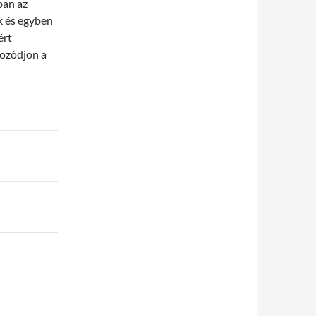
ban az
ek és egyben
ért
kozódjon a