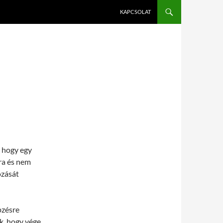
KAPCSOLAT
 hogy egy
ra és nem
ozását
pzésre
ák, hogy vége