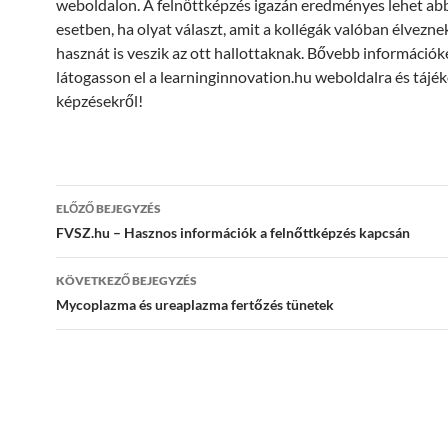
weboldalon. A felnőttképzés igazán eredményes lehet ab
esetben, ha olyat választ, amit a kollégák valóban élvezn
hasznát is veszik az ott hallottaknak. Bővebb információk
látogasson el a learninginnovation.hu weboldalra és tájé
képzésekről!
Bejegyzés
ELŐZŐ BEJEGYZÉS
navigáció
FVSZ.hu – Hasznos információk a felnőttképzés kapcsán
KÖVETKEZŐ BEJEGYZÉS
Mycoplazma és ureaplazma fertőzés tünetek