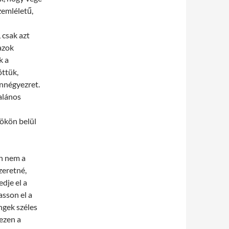
zemléletű,
 csak azt
azok
k a
öttük,
ennégyezret.
alános
ökön belül
án nem a
zeretné,
dje el a
sson el a
ngek széles
ezen a