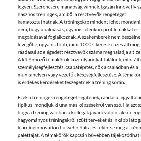
legyen. Szerencsére manapság vannak, igazán innovatív s
hasznos tréningek, amiből a résztvevők rengeteget
kamatoztathatnak. A tréningekre mindent lehet mondani,
nem, hogy unalmasak, ugyanis jelenkori problémákkal és 
megoldásával foglalkoznak. A szakemberek nem beszélne
levegőbe, ugyanis több, mint 1000 sikeres képzés áll mög
ráadásul az elégedett résztvevők száma meghaladja a tiz
A különböző témakörök közt olyanokat találunk, mint ált
személyiségfejlesztés, csapatépítés, nők a családban és a
munkahelyen vagy vezetők készségfejlesztése. A témakör
is érdekes kérdéseket feszegetnek a tréning során.
Ezek a tréningek rengeteget segítenek, ráadásul egyáltal
tipikus, mondjuk ki unalmas képzésekről van szó. Ha azt s
hogy a tréning valóban a kollégák javára váljon, akkor enge
hagyományos tréningekről szőtt terveket és inkább látoga
learninginnovation.hu weboldalra és tekintse meg a tréni
palettáját. A témakörök kapcsán bővebben tájékozódhat 