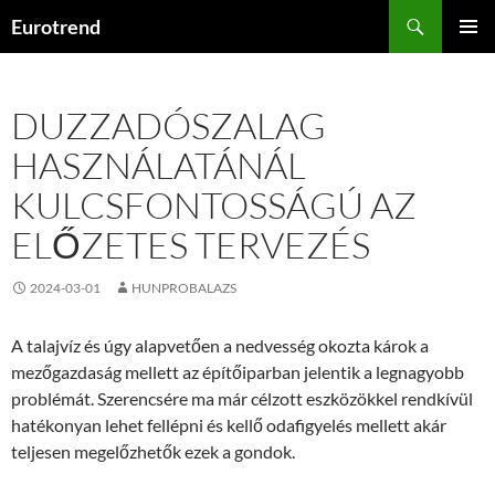
Kilépés
Keresés
Eurotrend
a
ELSŐDL
tartalomba
MENÜ
DUZZADÓSZALAG
HASZNÁLATÁNÁL
KULCSFONTOSSÁGÚ AZ
ELŐZETES TERVEZÉS
2024-03-01
HUNPROBALAZS
A talajvíz és úgy alapvetően a nedvesség okozta károk a
mezőgazdaság mellett az építőiparban jelentik a legnagyobb
problémát. Szerencsére ma már célzott eszközökkel rendkívül
hatékonyan lehet fellépni és kellő odafigyelés mellett akár
teljesen megelőzhetők ezek a gondok.