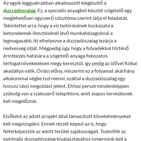
Az egyik leggyakrabban alkalmazott kiegészítő a
duzzadószalag
. Ez, a speciális anyagból készült szigetelő egy
meglehetősen egyszerű szisztéma szerint látja el feladatát.
Tekintettel arra, hogy a víz betörésének kockázata a
betonelemek illesztésénél lévő munkahézagoknál a
legmagasabb, itt elhelyezve a duzzadószalag lezárja a
nedvesség útját. Mégpedig úgy, hogy a folyadékkal történő
érintkezés hatására a szigetelő anyaga fokozatos
térfogatnövekedésen megy keresztül, így pedig az idővel fizikai
akadállyá válik. Óriási előny, miszerint ez a folyamat akárhány
alkalommal végbe tud menni, ezáltal a duzzadószalag egy
hosszú távú megoldást jelent. Ehhez persze mindenképpen
szükség van a szakszerű telepítésre, amit alapos tervezésnek
kell megelőznie.
Elsőként az adott projekt által támasztott követelményeket
kell megvizsgálni. Ennek részét képezi az is, hogy
feltérképezzük az adott terület sajátosságait. Tudniillik az
optimális duzzadószalag kiválasztásához ismernünk kell a