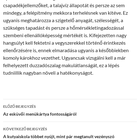
csapadékjellemzőket, a talajvíz állapotát és persze az sem
mindegy, a felépítmény mekkora terhelésnek van kitéve. Ez
ugyanis meghatározza a szigetelő anyagát, szélességét, a
szükséges tapadást és persze a hőmérsékletingadozással
szembeni ellenállóképesség mértékét is. Kifejezetten nagy
hangsúlyt kell fektetni a vegyszerekkel történő érintkezés
ellenőrzésére is, ennek elmaradása ugyanis a későbbiekben
komoly károkhoz vezethet. Ugyancsak vizsgálni kell a már
felhelyezett duzzadószalag makulátlanságát, ez a lépés
tudniillik nagyban növeli a hatékonyságot.
Bejegyzés
ELŐZŐ BEJEGYZÉS
navigáció
Az esküvői menükártya fontosságáról
KÖVETKEZŐ BEJEGYZÉS
A kutyaiskola többet nyújt, mint pár megtanult vezényszó