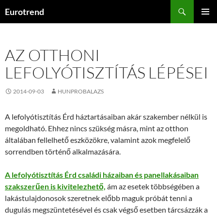
Kilépés
Keresés
Eurotrend
a
ELSŐDL
tartalomba
MENÜ
AZ OTTHONI
LEFOLYÓTISZTÍTÁS LÉPÉSEI
2014-09-03
HUNPROBALAZS
A lefolyótisztítás Érd háztartásaiban akár szakember nélkül is
megoldható. Ehhez nincs szükség másra, mint az otthon
általában fellelhető eszközökre, valamint azok megfelelő
sorrendben történő alkalmazására.
A lefolyótisztítás Érd családi házaiban és panellakásaiban
szakszerűen is kivitelezhető,
ám az esetek többségében a
lakástulajdonosok szeretnek előbb maguk próbát tenni a
dugulás megszüntetésével és csak végső esetben tárcsázzák a