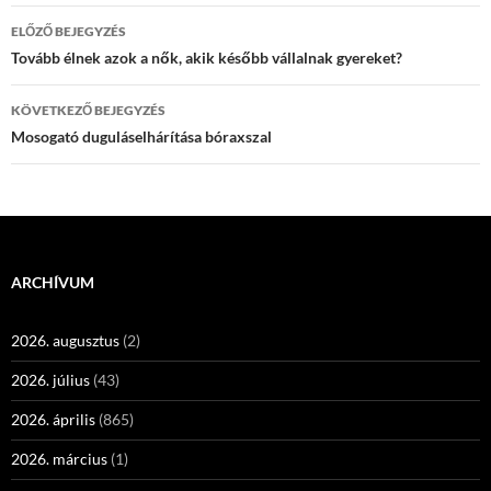
Bejegyzés
ELŐZŐ BEJEGYZÉS
navigáció
Tovább élnek azok a nők, akik később vállalnak gyereket?
KÖVETKEZŐ BEJEGYZÉS
Mosogató duguláselhárítása bóraxszal
ARCHÍVUM
2026. augusztus
(2)
2026. július
(43)
2026. április
(865)
2026. március
(1)