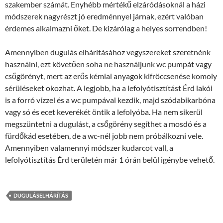
szakember számát. Enyhébb mértékű elzáródásoknál a házi
módszerek nagyrészt jó eredménnyel járnak, ezért valóban
érdemes alkalmazni őket. De kizárólag a helyes sorrendben!
Amennyiben dugulás elhárításához vegyszereket szeretnénk
használni, ezt követően soha ne használjunk wc pumpát vagy
csőgörényt, mert az erős kémiai anyagok kifröccsenése komoly
sérüléseket okozhat. A legjobb, ha a lefolyótisztítást Érd lakói
is a forró vízzel és a wc pumpával kezdik, majd szódabikarbóna
vagy só és ecet keverékét öntik a lefolyóba. Ha nem sikerül
megszüntetni a dugulást, a csőgörény segíthet a mosdó és a
fürdőkád esetében, de a wc-nél jobb nem próbálkozni vele.
Amennyiben valamennyi módszer kudarcot vall, a
lefolyótisztítás Érd területén már 1 órán belül igénybe vehető.
DUGULÁSELHÁRÍTÁS