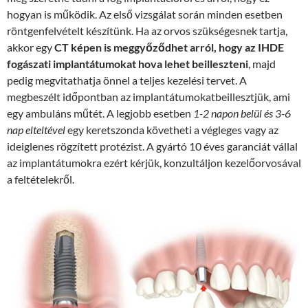
hogyan is működik. Az első vizsgálat során minden esetben
röntgenfelvételt készítünk. Ha az orvos szükségesnek tartja,
akkor egy
CT képen is meggyőződhet arról, hogy az IHDE
fogászati implantátumokat hova lehet beilleszteni
, majd
pedig megvitathatja önnel a teljes kezelési tervet. A
megbeszélt időpontban az implantátumokatbeillesztjük, ami
egy ambuláns műtét. A legjobb esetben
1-2 napon belül és 3-6
nap elteltével
egy keretszonda követheti a végleges vagy az
ideiglenes rögzített protézist. A gyártó 10 éves garanciát vállal
az implantátumokra ezért kérjük, konzultáljon kezelőorvosával
a feltételekről.