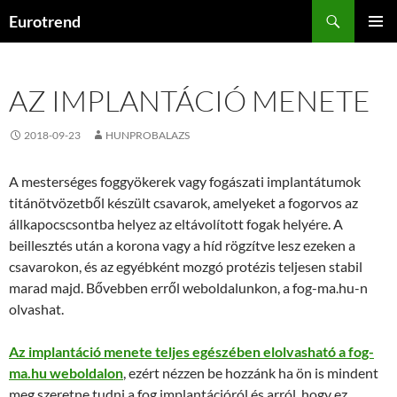
Kilépés
Keresés
Eurotrend
a
ELSŐDL
tartalomba
MENÜ
AZ IMPLANTÁCIÓ MENETE
2018-09-23
HUNPROBALAZS
A mesterséges foggyökerek vagy fogászati implantátumok
titánötvözetből készült csavarok, amelyeket a fogorvos az
állkapocscsontba helyez az eltávolított fogak helyére. A
beillesztés után a korona vagy a híd rögzítve lesz ezeken a
csavarokon, és az egyébként mozgó protézis teljesen stabil
marad majd. Bővebben erről weboldalunkon, a fog-ma.hu-n
olvashat.
Az implantáció menete teljes egészében elolvasható a fog-
ma.hu weboldalon
, ezért nézzen be hozzánk ha ön is mindent
meg szeretne tudni a fog implantációról és arról, hogy ez