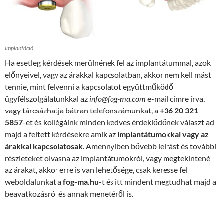
Implantáció
Ha esetleg kérdések merülnének fel az implantátummal, azok
előnyeivel, vagy az árakkal kapcsolatban, akkor nem kell mást
tennie, mint felvenni a kapcsolatot együttműködő
ügyfélszolgálatunkkal az
info@fog-ma.com
e-mail címre írva,
vagy tárcsázhatja bátran telefonszámunkat, a
+36 20 321
5857
-et és kollégáink minden kedves érdeklődőnek választ ad
majd a feltett kérdésekre amik az
implantátumokkal vagy az
árakkal kapcsolatosak
. Amennyiben bővebb leírást és további
részleteket olvasna az implantátumokról, vagy megtekintené
az árakat, akkor erre is van lehetősége, csak keresse fel
weboldalunkat a
fog-ma.hu
-t és itt mindent megtudhat majd a
beavatkozásról és annak menetéről is.