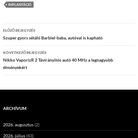
IMPLANTÁCIÓ
Bejegyzés
ELŐZŐ BEJEGYZÉS
navigáció
Szuper gyors sétáló Barbiel-baba, autóval is kapható
KÖVETKEZŐ BEJEGYZÉS
Nikko VaporizR 2 Távirányítós autó 40 MHz a legnagyobb
élményekért
ARCHÍVUM
2026. augusztus
(2)
2026. július
(43)