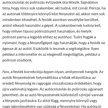
autócsiszolás és polírozás évtizedek óta létezik. Sajnálatos
tény, hogy nincs sok szakember, aki tudná, mit csinál. Persze, ha
az autónak többnyire könnyű kézi fényezést ad, akkor nem sok
mindenben tévedhet. A festék azonban veszélybe kerülhet,
amint elkezdi használni a gépet. A szakembernek tudnia kell,
hogy milyen típusú polírozószert használjon, és melyik
polírozó párna a legjobb ehhez az autóhoz. Tudni fogják a
nyomást, hogy a fényezőgépet úgy használják, hogy a festék ne
égesse át az autót. Eszközök is lesznek a segítségükre. Ilyen
például a mikrométer és az elegendő megvilágítás, például a
polírozó stúdiónk.
Nos, a festék korrekciója éppen olyan, amilyennek hangzik. Az
autók fényezésének helyreállítása a hibák eltávolítása, az
eredeti fényesség és ragyogás visszahozása érdekében, hogy
újra vadonatúj legyen. Az autócsiszolás és polírozás ugyanazt
jelentheti, de az autó fényezésének különböző szintjei vannak
a fényezés javítására. Ez attól függ, mennyire könnyű vagy
nagy igénybevételre van szükség a fényezéshez. Ha autója jó