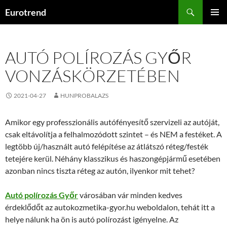
Kilépés
Keresés
Eurotrend
a
ELSŐDL
tartalomba
MENÜ
AUTÓ POLÍROZÁS GYŐR
VONZÁSKÖRZETÉBEN
2021-04-27
HUNPROBALAZS
Amikor egy professzionális autófényesítő szervizeli az autóját,
csak eltávolítja a felhalmozódott szintet – és NEM a festéket. A
legtöbb új/használt autó felépítése az átlátszó réteg/festék
tetejére kerül. Néhány klasszikus és haszongépjármű esetében
azonban nincs tiszta réteg az autón, ilyenkor mit tehet?
Autó polírozás Győr
városában vár minden kedves
érdeklődőt az autokozmetika-gyor.hu weboldalon, tehát itt a
helye nálunk ha ön is autó polírozást igényelne. Az