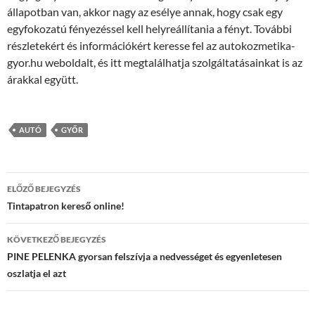
állapotban van, akkor nagy az esélye annak, hogy csak egy
egyfokozatú fényezéssel kell helyreállítania a fényt. További
részletekért és információkért keresse fel az autokozmetika-
gyor.hu weboldalt, és itt megtalálhatja szolgáltatásainkat is az
árakkal együtt.
AUTÓ
GYŐR
Bejegyzés
ELŐZŐ BEJEGYZÉS
navigáció
Tintapatron kereső online!
KÖVETKEZŐ BEJEGYZÉS
PINE PELENKA gyorsan felszívja a nedvességet és egyenletesen
oszlatja el azt