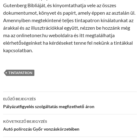
Gutenberg Bibliáját, és kinyomtathatja vele az összes
dokumentumot, könyvet és papírt, amely éppen az asztalán ül.
Amennyiben megtekintené teljes tintapatron kínálatunkat az
árakkal és az illusztrációkkal együtt, nézzen be hozzánk még
ma az onlinetoner.hu weboldalra és itt megtalálhatja
elérhetőségeinket ha kérdéseket tenne fel nekünk a tintákkal
kapcsolatban.
TINTAPATRON
Bejegyzés
ELŐZŐ BEJEGYZÉS
navigáció
Pályázatfigyelés szolgáltatás megfizethető áron
KÖVETKEZŐ BEJEGYZÉS
Autó polírozás Győr vonzáskörzetében