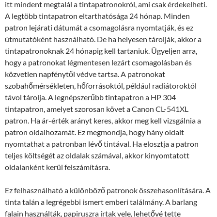
itt mindent megtalál a tintapatronokról, ami csak érdekelheti.
A legtöbb tintapatron eltarthatósága 24 hónap. Minden
patron lejárati dátumát a csomagolásra nyomtatják, és ez
útmutatóként használható. De ha helyesen tárolják, akkor a
tintapatronoknak 24 hónapig kell tartaniuk. Ügyeljen arra,
hogy a patronokat légmentesen lezárt csomagolásban és
közvetlen napfénytől védve tartsa. A patronokat
szobahőmérsékleten, hőforrásoktól, például radiátoroktól
távol tárolja. A legnépszerűbb tintapatron a HP 304
tintapatron, amelyet szorosan követ a Canon CL-541XL
patron. Ha ár-érték arányt keres, akkor meg kell vizsgálnia a
patron oldalhozamát. Ez megmondja, hogy hány oldalt
nyomtathat a patronban lévő tintával. Ha elosztja a patron
teljes költségét az oldalak számával, akkor kinyomtatott
oldalanként kerül felszámításra.
Ez felhasználható a különböző patronok összehasonlítására. A
tinta talán a legrégebbi ismert emberi találmány. A barlang
falain használták, papiruszra írtak vele, lehetővé tette