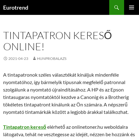
Kilépés
Keresés
Eurotrend
a
ELSŐDL
tartalomba
MENÜ
TINTAPATRON KERESŐ
ONLINE!
2021-04-23
HUNPROBALAZS
A tintapatronok széles választékát kínáljuk mindenféle
nyomtatóhoz, így bármelyik típusnak megfelelő patronnal
szolgálunk a nyomtató újraindításához. A HP és az Epson
tintasugaras nyomtatóktól kezdve a Canonig és a Brotherig
tökéletes tintapatront kínálunk az Ön számára. A népszerű
nyomtató tintamárkák között a legjobb árakkal találkozhat.
Tintapatron kereső
elérhető az onlinetoner.hu weboldalra
látogatva, tehát ne vesztegesse az idejét, nézzen be hozzánk és