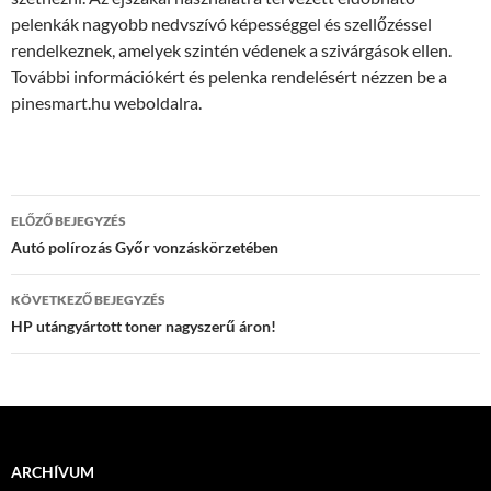
pelenkák nagyobb nedvszívó képességgel és szellőzéssel
rendelkeznek, amelyek szintén védenek a szivárgások ellen.
További információkért és pelenka rendelésért nézzen be a
pinesmart.hu weboldalra.
Bejegyzés
ELŐZŐ BEJEGYZÉS
navigáció
Autó polírozás Győr vonzáskörzetében
KÖVETKEZŐ BEJEGYZÉS
HP utángyártott toner nagyszerű áron!
ARCHÍVUM