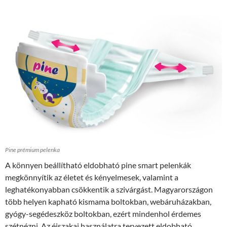
Pine prémium pelenka
A könnyen beállítható eldobható pine smart pelenkák
megkönnyítik az életet és kényelmesek, valamint a
leghatékonyabban csökkentik a szivárgást. Magyarországon
több helyen kapható kismama boltokban, webáruházakban,
gyógy-segédeszköz boltokban, ezért mindenhol érdemes
szétnézni. Az éjszakai használatra tervezett eldobható