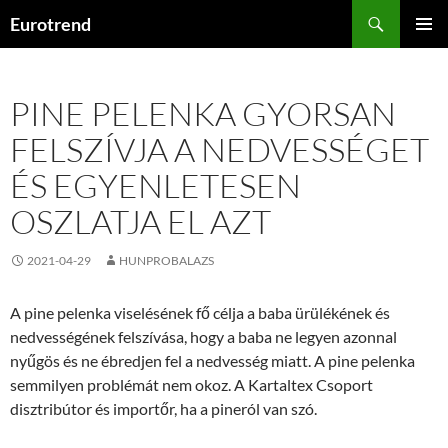
Kilépés
Keresés
Eurotrend
a
ELSŐDL
tartalomba
MENÜ
PINE PELENKA GYORSAN
FELSZÍVJA A NEDVESSÉGET
ÉS EGYENLETESEN
OSZLATJA EL AZT
2021-04-29
HUNPROBALAZS
A pine pelenka viselésének fő célja a baba ürülékének és
nedvességének felszívása, hogy a baba ne legyen azonnal
nyűgös és ne ébredjen fel a nedvesség miatt. A pine pelenka
semmilyen problémát nem okoz. A Kartaltex Csoport
disztribútor és importőr, ha a pineról van szó.