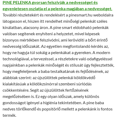
PINE PELENKA gyorsan felszívják a nedvességet és
egyenletesen oszlatja el a pelenka magjában a nedvességet.
További részletekért és rendelésért a pinesmart.hu weboldalra
látogasson el, hiszen itt rendelhet minőségi pelenkát széles
kínálatban, alacsony áron. A pine smart eldobható pelenkák
valóban segítenek enyhíteni a helyzetet, mivel képesek
bizonyos mértékben felszívódni, ami lerövidíti a bőrt érintő
nedvesség időszakát. Az egyetlen megfontolandó kérdés az,
hogy ne hagyja túl sokáig a pelenkákat a gyereken. A modern
technológiával, a tervezéssel, a részletekre való odafigyeléssel
napjainkban a pelenkák minőségét és stílusát úgy fejlesztették,
hogy megfeleljenek a baba testalkatának és fejlődésének, az
alábbiak szerint: az újszülöttek pelenkái köldökvédő
kialakításúak a köldökzsinórral szembeni súrlódás
csökkentésére. Segít az újszülöttek fertőzésének
megelőzésében is. Ez egy olyan időszak, amely különös
gondosságot igényel a higiénia tekintetében. A pine baba
nedves törlőkendő és popsitörlő mellett a pelenkánk is fontos
termék.