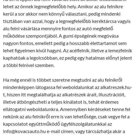
lehet az önnek legmegfelelőbb hely. Amikor az alu felnikre
kerül a sor akkor nem könnyű választani, pedig mindenki
tisztában van azzal, hogy a legmegfelelőbb keréktárcsa vagyis
alu felni vásárlása mennyire fontos az autó megfelelő
működése szempontjából. A gumi épségének megóvása
nagyon fontos, emellett pedig a hosszabb élettartamot sem
lehet figyelmen kívül hagyni. Az acélfelnik, illetve a lemezfelnik
kaphatóak a legolcsóbban, ez pedig egy hatalmas előnyt jelent
a többi felnivel szemben.
Ha még ennél is többet szeretne megtudni az alu felnikről
mindenképpen látogassa fel weboldalunkat az alkatreszek.hu-
t, hiszen itt megtalálhatja az alkatrészek árait, illusztrációit,
illetve átböngészheti a teljes kínálatot is, tehát érdemes
ellátogatni weboldalunkra. Amennyiben kérdéseket tenne fel
nekünk az alu felnikről erre is van lehetősége, csak vegye fel a
kapcsolatot együttműködő ügyfélszolgálatunkkal az
info@kovacsauto.hu e-mail címen, vagy tárcsázhatja akár a