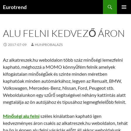
Kilépés
Keresés
Eurotrend
a
ELSŐDL
tartalomba
MENÜ
ALU FELNI KEDVEZŐ ÁRON
2017-07-09
HUNPROBALAZS
Az alkatreszek.hu weboldalon több száz minőségi lemezfelni
kapható, méghozzá a MOMO könnyűfém felnik amelyek
kifogástalan minőségűek és szinte minden méretben
kaphatóak minden autómárkához, legyen az Renualt, BMW,
Volkswagen, Mercedes-Benz, Nissan, Ford, Peugeot stb.
Weboldalunkon egy szűrő segítségével néhány kattintás alatt
megtalálja az ön autójához és típusához legmegfelelőbb felnit.
Minőségi alu felni
széles kínálatban kapható igen
kedvezményes áron csakis az alkatreszek.hu weboldalon, tehát
ha ön is éppen alu felni vásárlás előtt áll akkor weboldalunk