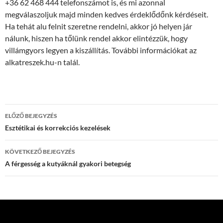
+36 62 468 444 telefonszámot is, és mi azonnal
megválaszoljuk majd minden kedves érdeklődőnk kérdéseit.
Ha tehát alu felnit szeretne rendelni, akkor jó helyen jár
nálunk, hiszen ha tőlünk rendel akkor elintézzük, hogy
villámgyors legyen a kiszállítás. További információkat az
alkatreszek.hu-n talál.
Bejegyzés
ELŐZŐ BEJEGYZÉS
navigáció
Esztétikai és korrekciós kezelések
KÖVETKEZŐ BEJEGYZÉS
A férgesség a kutyáknál gyakori betegség