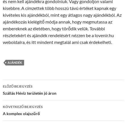
és nem kell ajándékra gondolniuk. Vagy gondoljon valami
kisebbre. A címzettek több hosszú távú értéket kapnak egy
kivételes kis ajándékból, mint egy átlagos nagy ajándékból. Az
ajándékozás kielégítő módja annak, hogy megmutassa az
embereknek az életében, hogy törődik velük. További
részletekért és ajándék rendelésért nézzen be a lovenir.hu
weboldalra, és itt mindent megtalál ami csak érdekelheti.
AJÁNDÉK
Bejegyzés
ELŐZŐ BEJEGYZÉS
navigáció
Szállás Hévíz területén jó áron
KÖVETKEZŐ BEJEGYZÉS
A komplex olajszűrő