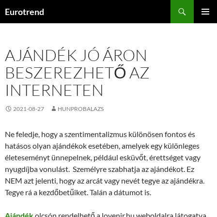
Kilépés
Keresés
Eurotrend
a
ELSŐDL
tartalomba
MENÜ
AJÁNDÉK JÓ ÁRON
BESZEREZHETŐ AZ
INTERNETEN
2021-08-27
HUNPROBALAZS
Ne feledje, hogy a szentimentalizmus különösen fontos és
hatásos olyan ajándékok esetében, amelyek egy különleges
életeseményt ünnepelnek, például esküvőt, érettséget vagy
nyugdíjba vonulást. Személyre szabhatja az ajándékot. Ez
NEM azt jelenti, hogy az arcát vagy nevét tegye az ajándékra.
Tegye rá a kezdőbetűiket. Talán a dátumot is.
Ajándék
olcsón rendelhető a lovenir.hu weboldalra látogatva,