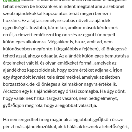
tehát nézzen be hozzánk és mindent megtalál ami a szebbnél
szebb ajándékokkal kapcsolatos tehát megéri benézni
hozzánk. Ez a fajta személyre szabás növeli az ajándék
egyediségét. Továbbá, bármikor, amikor mások kérdeznek
erről, a címzett emlékezni fog önre és az együtt ünnepelt
különleges alkalomra. Még akkor is, ha az, amit ad, nem
különösebben megfontolt (legalábbis a fejében), különlegessé
teheti azzal, ahogy odaadja. Az ajándék különleges bemutatása
érzelmeket vált ki, és olyan emlékeket formál, amelyek az
ajándékhoz kapcsolódnak, hogy extra értéket adjanak. Írjon
egy átgondolt levelet, tele érzelmekkel, amelyek az életben
borzasztóak, de különleges alkalmakkor nagyra értékelik.
Álcázzon egy kis ajándékot egy óriási csomagba. Ha úgy dönt,
hogy valakinek fizikai tárgyat vásárol, nem pedig élményt,
győződjön meg róla, hogy a legjobbat választja.
Ha nem engedheti meg magának a legjobbat, gyűjtsön össze
pénzt más ajándékozókkal, akik hálásak lesznek a lehetőségért,