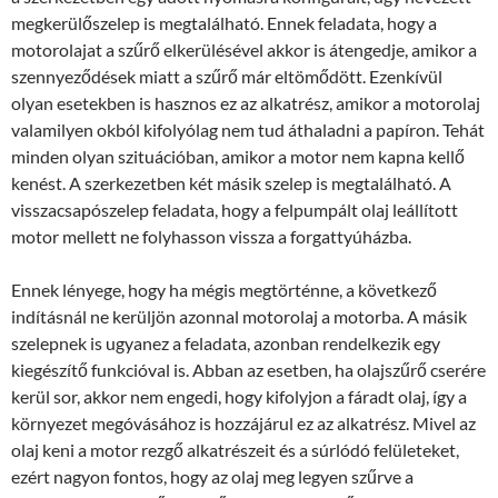
megkerülőszelep is megtalálható. Ennek feladata, hogy a
motorolajat a szűrő elkerülésével akkor is átengedje, amikor a
szennyeződések miatt a szűrő már eltömődött. Ezenkívül
olyan esetekben is hasznos ez az alkatrész, amikor a motorolaj
valamilyen okból kifolyólag nem tud áthaladni a papíron. Tehát
minden olyan szituációban, amikor a motor nem kapna kellő
kenést. A szerkezetben két másik szelep is megtalálható. A
visszacsapószelep feladata, hogy a felpumpált olaj leállított
motor mellett ne folyhasson vissza a forgattyúházba.
Ennek lényege, hogy ha mégis megtörténne, a következő
indításnál ne kerüljön azonnal motorolaj a motorba. A másik
szelepnek is ugyanez a feladata, azonban rendelkezik egy
kiegészítő funkcióval is. Abban az esetben, ha olajszűrő cserére
kerül sor, akkor nem engedi, hogy kifolyjon a fáradt olaj, így a
környezet megóvásához is hozzájárul ez az alkatrész. Mivel az
olaj keni a motor rezgő alkatrészeit és a súrlódó felületeket,
ezért nagyon fontos, hogy az olaj meg legyen szűrve a