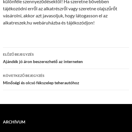
különféle szennyeződésektől! Ha szeretne bővebben
tájékozódni erről az alkatrészről vagy szeretne olajszűrőt
vásárolni, akkor azt javasoljuk, hogy látogasson el az
alkatreszek.hu webáruházba és tájékozódjon!
Bejegyzés
ELŐZŐ BEJEGYZÉS
navigáció
Ajándék jó áron beszerezhető az interneten
KÖVETKEZŐ BEJEGYZÉS
Minőségi és olcsó fékszelep teherautóhoz
ARCHÍVUM