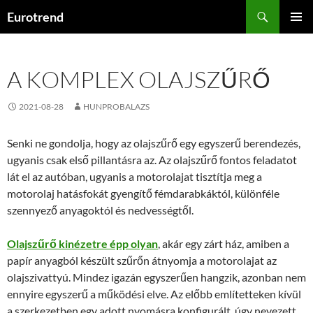
Kilépés
Keresés
Eurotrend
a
ELSŐDL
tartalomba
MENÜ
A KOMPLEX OLAJSZŰRŐ
2021-08-28
HUNPROBALAZS
Senki ne gondolja, hogy az olajszűrő egy egyszerű berendezés,
ugyanis csak első pillantásra az. Az olajszűrő fontos feladatot
lát el az autóban, ugyanis a motorolajat tisztítja meg a
motorolaj hatásfokát gyengítő fémdarabkáktól, különféle
szennyező anyagoktól és nedvességtől.
Olajszűrő kinézetre épp olyan
, akár egy zárt ház, amiben a
papír anyagból készült szűrőn átnyomja a motorolajat az
olajszivattyú. Mindez igazán egyszerűen hangzik, azonban nem
ennyire egyszerű a működési elve. Az előbb említetteken kívül
a szerkezetben egy adott nyomásra konfigurált, úgy nevezett