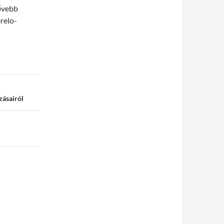
Bővebb
erelo-
zásairól