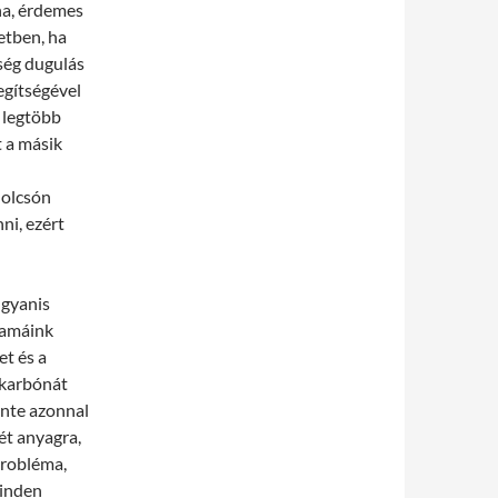
dna, érdemes
etben, ha
ség dugulás
egítségével
 legtöbb
 a másik
l
 olcsón
ni, ezért
ugyanis
mamáink
et és a
ikarbónát
zinte azonnal
ét anyagra,
 probléma,
minden