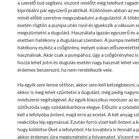
a szerelő tud segíteni, viszont mielőtt még telefont raga
kipróbálni pár egyszerű praktikát. Különösen abban az es
minél előbb szeretne megszabadulni a dugulástól. A több
esetén rögtön a pumpa után nyúl és igyekszik a vákuum s
megszüntetni a dugulást. Használata igazán egyszerű és a
esetben hatékony a dugulással szemben. A pumpa mellett
hatékony eszköz a csőgörény, melyet sokan előszeretette
használnak. Akár csak a pumpához, úgy a csőgörényhez is
hozzá lehet jutni és dugulás esetén nagy hasznát lehet ven
érdemes beszerezni, ha nem rendelkezik vele.
Ha egyik sem lenne otthon, akkor sem kell kétségbeesni, 
ekkor is meg lehet szüntetni a dugulást, még pedig nagy
módszerei segítségével. Az egyik klasszikus módszer az ec
sütőszóda vagy szódabikarbóna elegye. Először a szódab
kell a lefolyóba önteni, majd erre az ecetet. A két anyag s
reakcióba lép egymással. Ezután forró vizet kell önteni a k
hogy kiöblítse őket a lefolyóból. Ha továbbra is fennáll a
akkor érdemes újra megismételni a folyamatot. Viszont 