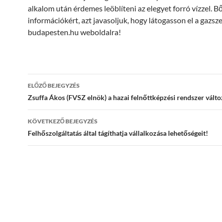
alkalom után érdemes leöblíteni az elegyet forró vízzel. 
információkért, azt javasoljuk, hogy látogasson el a gazsz
budapesten.hu weboldalra!
Bejegyzés
ELŐZŐ BEJEGYZÉS
navigáció
Zsuffa Ákos (FVSZ elnök) a hazai felnőttképzési rendszer válto
KÖVETKEZŐ BEJEGYZÉS
Felhőszolgáltatás által tágíthatja vállalkozása lehetőségeit!