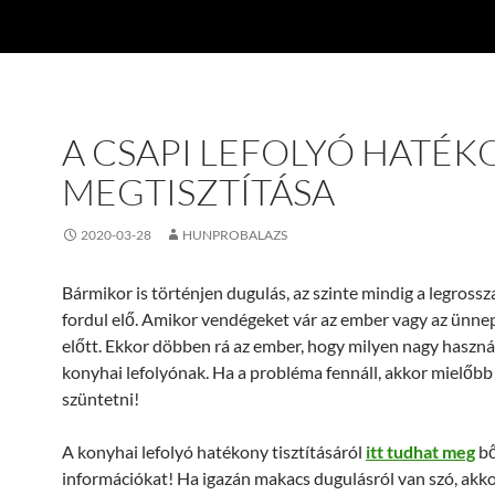
A CSAPI LEFOLYÓ HATÉK
MEGTISZTÍTÁSA
2020-03-28
HUNPROBALAZS
Bármikor is történjen dugulás, az szinte mindig a legross
fordul elő. Amikor vendégeket vár az ember vagy az ünne
előtt. Ekkor döbben rá az ember, hogy milyen nagy hasznát
konyhai lefolyónak. Ha a probléma fennáll, akkor mielőbb
szüntetni!
A konyhai lefolyó hatékony tisztításáról
itt tudhat meg
b
információkat! Ha igazán makacs dugulásról van szó, akko