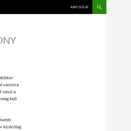
KAPCSOLAT
ONY
zabbkor
pi vacsora
 veszi a
 meg kell
ővebb
r kizárólag