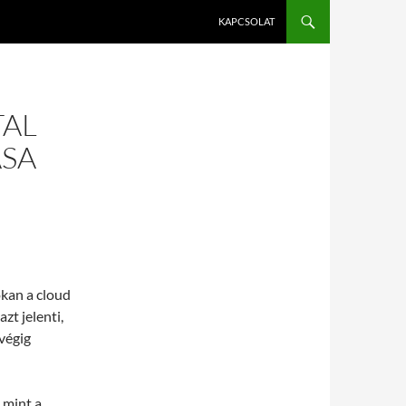
KAPCSOLAT
TAL
ÁSA
okan a cloud
zt jelenti,
végig
 mint a