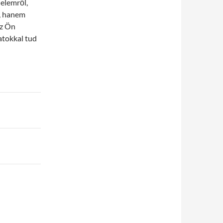
elemről,
l, hanem
az Ön
datokkal tud