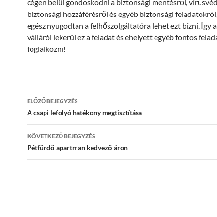
cégen belül gondoskodni a biztonsági mentésről, vírusvéd
biztonsági hozzáférésről és egyéb biztonsági feladatokró
egész nyugodtan a felhőszolgáltatóra lehet ezt bízni. Így 
válláról lekerül ez a feladat és ehelyett egyéb fontos fela
foglalkozni!
Bejegyzés
ELŐZŐ BEJEGYZÉS
navigáció
A csapi lefolyó hatékony megtisztítása
KÖVETKEZŐ BEJEGYZÉS
Pétfürdő apartman kedvező áron