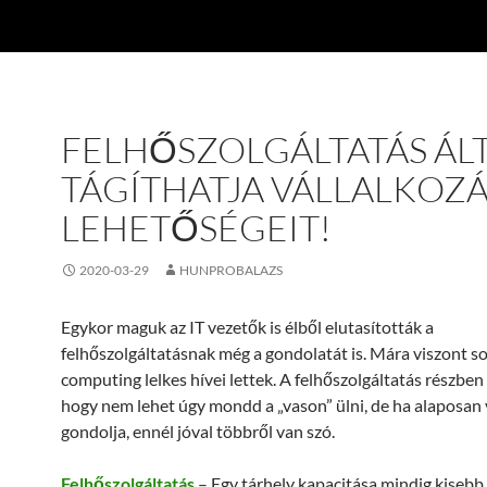
FELHŐSZOLGÁLTATÁS ÁL
TÁGÍTHATJA VÁLLALKOZ
LEHETŐSÉGEIT!
2020-03-29
HUNPROBALAZS
Egykor maguk az IT vezetők is élből elutasították a
felhőszolgáltatásnak még a gondolatát is. Mára viszont s
computing lelkes hívei lettek. A felhőszolgáltatás részben a
hogy nem lehet úgy mondd a „vason” ülni, de ha alaposan 
gondolja, ennél jóval többről van szó.
Felhőszolgáltatás
– Egy tárhely kapacitása mindig kisebb,