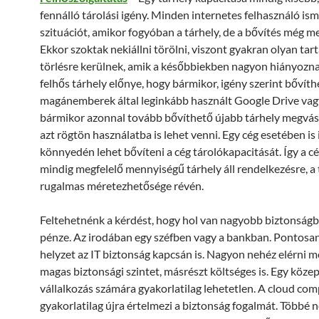
fennálló tárolási igény. Minden internetes felhasználó isme
szituációt, amikor fogyóban a tárhely, de a bővítés még m
Ekkor szoktak nekiállni törölni, viszont gyakran olyan tar
törlésre kerülnek, amik a későbbiekben nagyon hiányozna
felhős tárhely előnye, hogy bármikor, igény szerint bővíth
magánemberek által leginkább használt Google Drive va
bármikor azonnal tovább bővíthető újabb tárhely megvás
azt rögtön használatba is lehet venni. Egy cég esetében is 
könnyedén lehet bővíteni a cég tárolókapacitását. Így a 
mindig megfelelő mennyiségű tárhely áll rendelkezésre, a 
rugalmas méretezhetősége révén.
Feltehetnénk a kérdést, hogy hol van nagyobb biztonságb
pénze. Az irodában egy széfben vagy a bankban. Pontosan
helyzet az IT biztonság kapcsán is. Nagyon nehéz elérni 
magas biztonsági szintet, másrészt költséges is. Egy köze
vállalkozás számára gyakorlatilag lehetetlen. A cloud co
gyakorlatilag újra értelmezi a biztonság fogalmát. Többé n