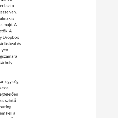
ri azt a
essze van.
talmak is
k majd. A
etők. A
gy Dropbox
árlásával és
ilyen
cégszámára
tárhely
an egy cég
 ez a
megfelelően
pes szintű
mputing
em kell a