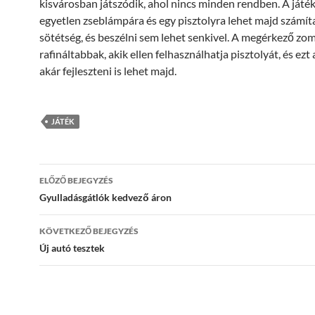
kisvárosban játszódik, ahol nincs minden rendben. A játé
egyetlen zseblámpára és egy pisztolyra lehet majd számítan
sötétség, és beszélni sem lehet senkivel. A megérkező zo
rafináltabbak, akik ellen felhasználhatja pisztolyát, és ezt 
akár fejleszteni is lehet majd.
JÁTÉK
Bejegyzés
ELŐZŐ BEJEGYZÉS
navigáció
Gyulladásgátlók kedvező áron
KÖVETKEZŐ BEJEGYZÉS
Új autó tesztek