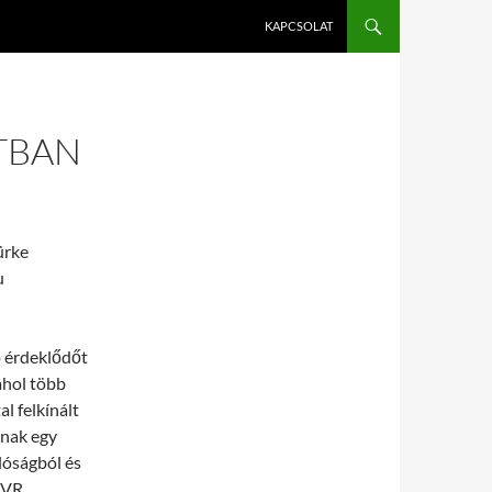
KAPCSOLAT
ATBAN
ürke
u
ó érdeklődőt
ahol több
l felkínált
inak egy
alóságból és
k VR