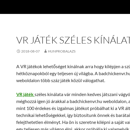
VR JÁTÉK SZÉLES KÍNÁL
2018-08-07
HUNPROBALAZS
A VR játékok lehetőséget kínálnak arra hogy kilépjen a sz
hétköznapokból egy teljesen új világba. A badchickenvr.h
weboldalon több száz játék közül válogathat.
VR játék
széles kínálata vár minden kedves játszani vágy
méghozzá igen jó árakkal a badchickenvr.hu weboldalon, 
mint 100 érdekes és izgalmas játékot próbálhat ki a VR álta
technikai lehetőségekkel, így biztosítunk önnek és baráta
felejthetetlen élményt. Ha ön is szeretne kilépni a saját v
egy teljesen más világon élni, akkor próbálja ki valamelyi