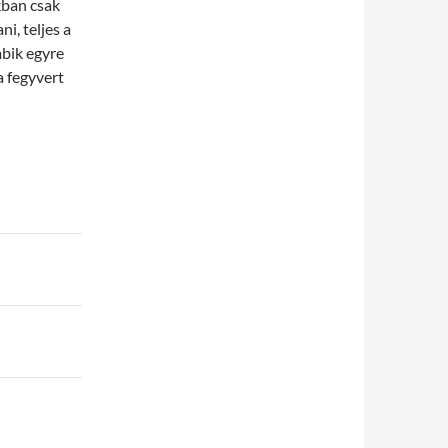
kban csak
i, teljes a
mbik egyre
a fegyvert