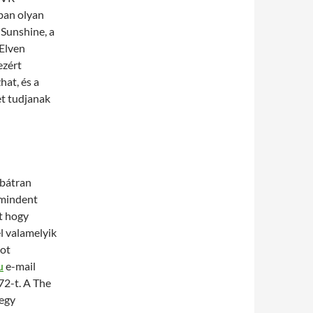
ban olyan
 Sunshine, a
Elven
ezért
hat, és a
et tudjanak
 bátran
 mindent
t hogy
l valamelyik
tot
u
e-mail
72-t. A The
 egy