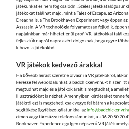
játékunkat és nem fog csalódni. Széles játékkatalógusunk
játékokat találhat majd, mint a Tales of Escape, az Arizona
Dreadhalls, a The Brookhaven Experiment vagy éppen az 
Assassin. A VR technológia folyamatosan fejlődik, éppen 
napjainkban már hihetetlenül profi VR játékokkal találkoz
fejlesztők napról napra azért dolgoznak, hogy egyre több
kihozni a játékokból.
VR játékok kedvező árakkal
Ha bővebb leírást szeretne olvasni a VR játékokról, akkor
keresse fel weboldalunkat, a badchickenvr.hu-t hiszen itt
megtudhat majd és a játékok árait is megtudhatja amellet
illusztrációkat is nézhet. Amennyiben kérdéseket tenne fe
játékról ezt is megteheti, csak vegye fel bátran a kapcsola
segítőkész ügyfélszolgálatunkkal az
info@badchickenvr.h
címen vagy tárcsázza telefonszámunkat, a +36 20 50 70 4
Bookhaven Experience egy igen népszerű VR játék amely