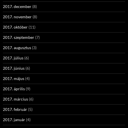
2017. december
(8)
2017. november
(8)
2017. október
(11)
2017. szeptember
(7)
2017. augusztus
(3)
2017. július
(6)
2017. június
(6)
2017. május
(4)
2017. április
(9)
2017. március
(6)
2017. február
(5)
2017. január
(4)