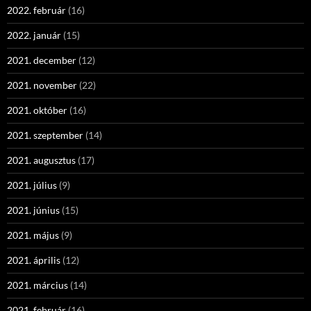
2022. február
(16)
2022. január
(15)
2021. december
(12)
2021. november
(22)
2021. október
(16)
2021. szeptember
(14)
2021. augusztus
(17)
2021. július
(9)
2021. június
(15)
2021. május
(9)
2021. április
(12)
2021. március
(14)
2021. február
(16)