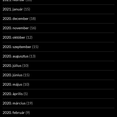
2021. január
(15)
2020. december
(18)
2020. november
(16)
2020. október
(12)
2020. szeptember
(15)
2020. augusztus
(13)
2020. július
(10)
2020. június
(15)
2020. május
(10)
2020. április
(5)
2020. március
(19)
2020. február
(9)