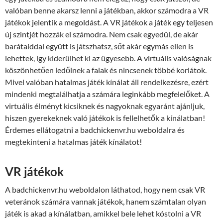
valóban benne akarsz lenni a játékban, akkor számodra a VR
játékok jelentik a megoldást. A VR játékok a játék egy teljesen
új szintjét hozzák el számodra. Nem csak egyedül, de akár
barátaiddal együtt is játszhatsz, sőt akár egymás ellen is
lehettek, így kiderülhet ki az ügyesebb. A virtuális valóságnak
köszönhetően ledőlnek a falak és nincsenek többé korlátok.
Mivel valóban hatalmas játék kínálat áll rendelkezésre, ezért
mindenki megtalálhatja a számára leginkább megfelelőket. A
virtuális élményt kicsiknek és nagyoknak egyaránt ajánljuk,
hiszen gyerekeknek való játékok is fellelhetők a kínálatban!
Érdemes ellátogatni a badchickenvr.hu weboldalra és
megtekinteni a hatalmas játék kínálatot!
VR játékok
A badchickenvr.hu weboldalon láthatod, hogy nem csak VR
veteránok számára vannak játékok, hanem számtalan olyan
játék is akad a kínálatban, amikkel bele lehet kóstolni a VR