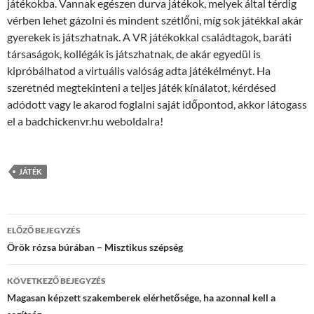
játékokba. Vannak egészen durva játékok, melyek által térdig
vérben lehet gázolni és mindent szétlőni, míg sok játékkal akár
gyerekek is játszhatnak. A VR játékokkal családtagok, baráti
társaságok, kollégák is játszhatnak, de akár egyedül is
kipróbálhatod a virtuális valóság adta játékélményt. Ha
szeretnéd megtekinteni a teljes játék kínálatot, kérdésed
adódott vagy le akarod foglalni saját időpontod, akkor látogass
el a badchickenvr.hu weboldalra!
JÁTÉK
Bejegyzés
ELŐZŐ BEJEGYZÉS
navigáció
Örök rózsa búrában – Misztikus szépség
KÖVETKEZŐ BEJEGYZÉS
Magasan képzett szakemberek elérhetősége, ha azonnal kell a