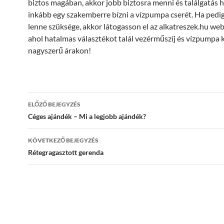
biztos magában, akkor jobb biztosra menni és találgatás h
inkább egy szakemberre bízni a vízpumpa cserét. Ha pedig
lenne szüksége, akkor látogasson el az alkatreszek.hu we
ahol hatalmas választékot talál vezérműszíj és vízpumpa k
nagyszerű árakon!
Bejegyzés
ELŐZŐ BEJEGYZÉS
navigáció
Céges ajándék – Mi a legjobb ajándék?
KÖVETKEZŐ BEJEGYZÉS
Rétegragasztott gerenda