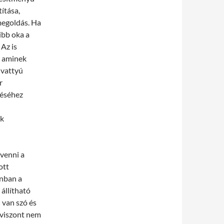
títása,
 megoldás. Ha
ibb oka a
 Az is
, aminek
ivattyú
r
léséhez
ek
venni a
ott
nban a
állítható
 van szó és
a viszont nem