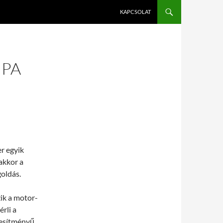
KAPCSOLAT
MPA
r egyik
akkor a
goldás.
zik a motor-
rli a
jesítményű