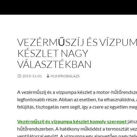
VEZÉRMŰSZÍJ ÉS VÍZPU
KÉSZLET NAGY
VÁLASZTÉKBAN
2019-11-01
HUNPROBALAZS
A vezérműszíj és a vízpumpa készlet a motor-hűtőrendsze
legfontosabb része. Abban az esetben, ha elhasználódna, 
felújítás, tisztogatás nem segít, így a csere az egyetlen me
Vezérműszíj és vízpumpa készlet komoly szerepet
játs
hűtőrendszerben. A hatékony működést a termosztát vezé
ventilátorral együtt. A vízpumpa egy alapvetően nagy tel