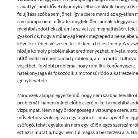
szivattyú, ami idővel olyannyira elhasználódik, hogy a tisz
felújítása szóba sem jöhet, így a csere marad az egyetlen
a vízpumpa nem működik megfelelően, annak a leggyakor
meghibásodott ékszíj, ami a szivattyú meghajtásáért felel.
gyakori ok, hogy a műanyag kerék megreped a belsejében
következtében vészesen lecsökken a teljesítmény. A vízsz
hibája komoly problémákat eredményezhet, mivel a moto
hűtőrendszerében támad probléma, ami a motor túlhevü
vezethet. További probléma, hogy romlik a kenőanyagok
hatékonysága és fokozódik a motor súrlódó alkatrészein
igénybevétele.
Mindezek alapján egyértelmű, hogy nem szabad félvállról 
problémát, hanem minél előbb cserélni kell a meghibásod
vízpumpát. Nem nagy ördöngösség a vízpumpa csere, azo
művelethez szükség van egy fogóra is, ami alapvetően egy 
csőfogó, tehát egyáltalán nem egy különleges szerszámról
ezt az is mutatja, hogy nem túl magas a beszerzési ára. H