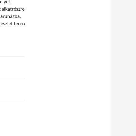
elyett
 alkatrészre
báruházba,
észlet terén