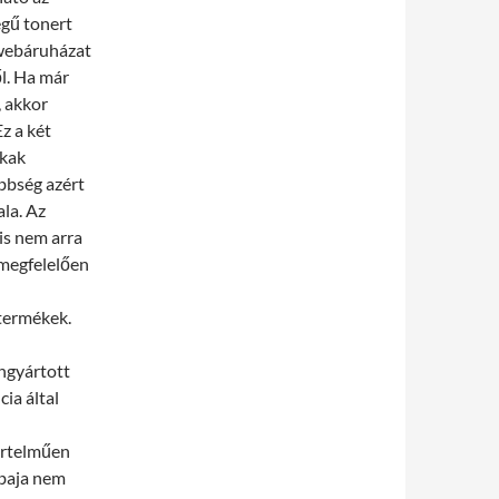
gű tonert
 webáruházat
ől. Ha már
, akkor
z a két
okak
bbség azért
la. Az
is nem arra
 megfelelően
termékek.
ngyártott
ia által
értelműen
 baja nem