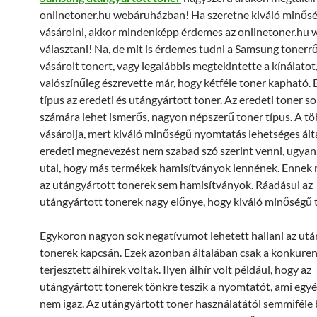
onlinetoner.hu webáruházban! Ha szeretne kiváló minősé
vásárolni, akkor mindenképp érdemes az onlinetoner.hu
választani! Na, de mit is érdemes tudni a Samsung tonerr
vásárolt tonert, vagy legalábbis megtekintette a kínálatot
valószínűleg észrevette már, hogy kétféle toner kapható. E
típus az eredeti és utángyártott toner. Az eredeti toner s
számára lehet ismerős, nagyon népszerű toner típus. A tö
vásárolja, mert kiváló minőségű nyomtatás lehetséges álta
eredeti megnevezést nem szabad szó szerint venni, ugyan
utal, hogy más termékek hamisítványok lennének. Ennek
az utángyártott tonerek sem hamisítványok. Ráadásul az
utángyártott tonerek nagy előnye, hogy kiváló minőségű 
Egykoron nagyon sok negatívumot lehetett hallani az utá
tonerek kapcsán. Ezek azonban általában csak a konkurenc
terjesztett álhírek voltak. Ilyen álhír volt például, hogy az
utángyártott tonerek tönkre teszik a nyomtatót, ami egy
nem igaz. Az utángyártott toner használatától semmiféle