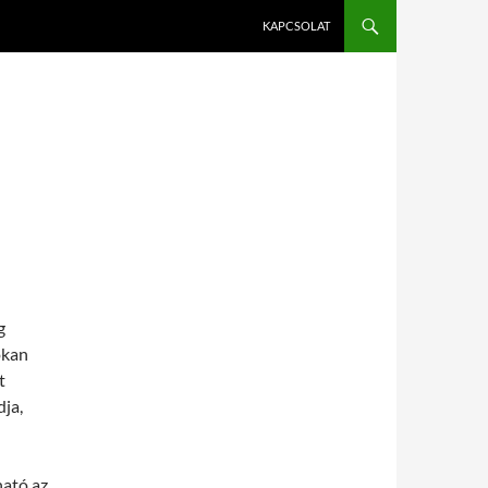
KAPCSOLAT
g
okan
t
dja,
ató az