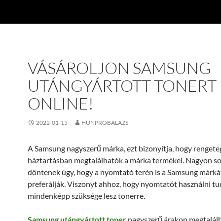
VÁSÁROLJON SAMSUNG
UTÁNGYÁRTOTT TONERT
ONLINE!
2022-01-15
HUNPROBALAZS
A Samsung nagyszerű márka, ezt bizonyítja, hogy rengete
háztartásban megtalálhatók a márka termékei. Nagyon s
döntenek úgy, hogy a nyomtató terén is a Samsung márká
preferálják. Viszonyt ahhoz, hogy nyomtatót használni tu
mindenképp szüksége lesz tonerre.
Samsung utángyártott toner
nagyszerű árakon megtalálh