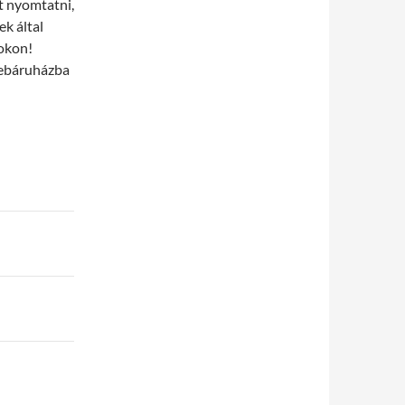
t nyomtatni,
k által
gokon!
webáruházba