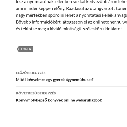
lesz a nyomtatónak, ellenben sokkal kedvezőbb áron lehe
ami mindenképpen előny. Ráadásul az utángyártott tonere
nagy mértékben spórolni lehet a nyomtatási kellék anya
Bővebb információkért látogasson el az onlinetoner.hu 
és tekintse meg a kiváló minőségű, széleskörű kínálatot!
TONER
Bejegyzés
ELŐZŐ BEJEGYZÉS
navigáció
Mitől kényelmes egy gyerek ágyneműhuzat?
KÖVETKEZŐ BEJEGYZÉS
Könyvmolyképző könyvek online webáruházból!