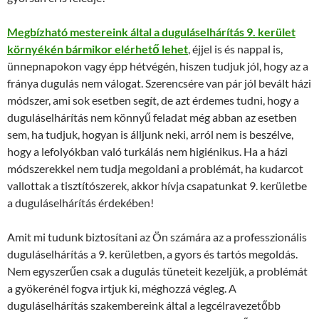
Megbízható mestereink által a duguláselhárítás 9. kerület
környékén bármikor elérhető lehet
, éjjel is és nappal is,
ünnepnapokon vagy épp hétvégén, hiszen tudjuk jól, hogy az a
fránya dugulás nem válogat. Szerencsére van pár jól bevált házi
módszer, ami sok esetben segít, de azt érdemes tudni, hogy a
duguláselhárítás nem könnyű feladat még abban az esetben
sem, ha tudjuk, hogyan is álljunk neki, arról nem is beszélve,
hogy a lefolyókban való turkálás nem higiénikus. Ha a házi
módszerekkel nem tudja megoldani a problémát, ha kudarcot
vallottak a tisztítószerek, akkor hívja csapatunkat 9. kerületbe
a duguláselhárítás érdekében!
Amit mi tudunk biztosítani az Ön számára az a professzionális
duguláselhárítás a 9. kerületben, a gyors és tartós megoldás.
Nem egyszerűen csak a dugulás tüneteit kezeljük, a problémát
a gyökerénél fogva irtjuk ki, méghozzá végleg. A
duguláselhárítás szakembereink által a legcélravezetőbb