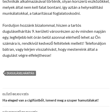
technikák alkalmazásával történik, olyan korszerű eszközökkel,
melyek által nem kell falat bontani, így aztán a helyreállítási
munkálatokkal, a takarítással foglalatoskodni.
Forduljon hozzánk bizalommal, hiszen a tartós
duguláselhárítás 9. kerületi városrészen az év minden napján
egy, legfeljebb két órán belül azonnal elérhető lehet az Ön
számára is, rendkívül kedvező feltételek mellett! Telefonáljon
bátran, vagy kérjen visszahívást, hogy mestereink által a
dugulást végre elfelejthesse!
DUGULÁSELHÁRÍTÁS
Bejegyzés
ELŐZŐ BEJEGYZÉS
navigáció
Ha eleged van a cigifüstből, ismerd meg a szuper hamutálakat!