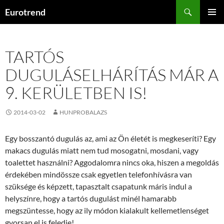
Kilépés
Keresés
Eurotrend
a
ELSŐDL
tartalomba
MENÜ
TARTÓS
DUGULÁSELHÁRÍTÁS MÁR A
9. KERÜLETBEN IS!
2014-03-02
HUNPROBALAZS
Egy bosszantó dugulás az, ami az Ön életét is megkeseríti? Egy
makacs dugulás miatt nem tud mosogatni, mosdani, vagy
toalettet használni? Aggodalomra nincs oka, hiszen a megoldás
érdekében mindössze csak egyetlen telefonhívásra van
szüksége és képzett, tapasztalt csapatunk máris indul a
helyszínre, hogy a tartós dugulást minél hamarabb
megszüntesse, hogy az ily módon kialakult kellemetlenséget
gyorsan el is feledje!