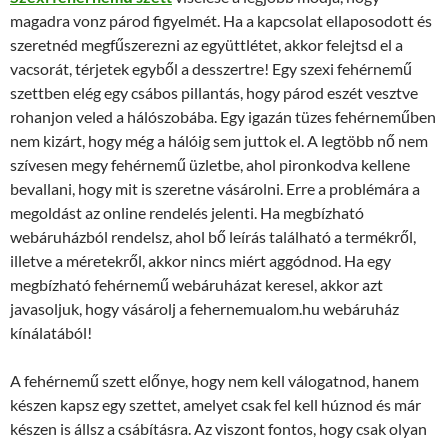
magadra vonz párod figyelmét. Ha a kapcsolat ellaposodott és
szeretnéd megfűszerezni az együttlétet, akkor felejtsd el a
vacsorát, térjetek egyből a desszertre! Egy szexi fehérnemű
szettben elég egy csábos pillantás, hogy párod eszét vesztve
rohanjon veled a hálószobába. Egy igazán tüzes fehérneműben
nem kizárt, hogy még a hálóig sem juttok el. A legtöbb nő nem
szívesen megy fehérnemű üzletbe, ahol pironkodva kellene
bevallani, hogy mit is szeretne vásárolni. Erre a problémára a
megoldást az online rendelés jelenti. Ha megbízható
webáruházból rendelsz, ahol bő leírás található a termékről,
illetve a méretekről, akkor nincs miért aggódnod. Ha egy
megbízható fehérnemű webáruházat keresel, akkor azt
javasoljuk, hogy vásárolj a fehernemualom.hu webáruház
kínálatából!
A fehérnemű szett előnye, hogy nem kell válogatnod, hanem
készen kapsz egy szettet, amelyet csak fel kell húznod és már
készen is állsz a csábításra. Az viszont fontos, hogy csak olyan