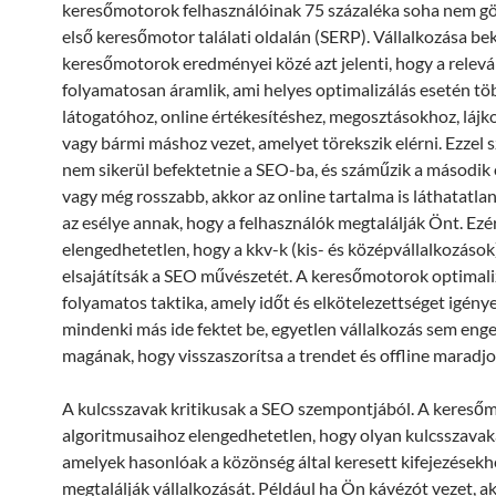
keresőmotorok felhasználóinak 75 százaléka soha nem gör
első keresőmotor találati oldalán (SERP). Vállalkozása be
keresőmotorok eredményei közé azt jelenti, hogy a relev
folyamatosan áramlik, ami helyes optimalizálás esetén töb
látogatóhoz, online értékesítéshez, megosztásokhoz, láj
vagy bármi máshoz vezet, amelyet törekszik elérni. Ezzel
nem sikerül befektetnie a SEO-ba, és száműzik a második 
vagy még rosszabb, akkor az online tartalma is láthatatlan
az esélye annak, hogy a felhasználók megtalálják Önt. Ezé
elengedhetetlen, hogy a kkv-k (kis- és középvállalkozások
elsajátítsák a SEO művészetét. A keresőmotorok optimali
folyamatos taktika, amely időt és elkötelezettséget igénye
mindenki más ide fektet be, egyetlen vállalkozás sem eng
magának, hogy visszaszorítsa a trendet és offline maradjo
A kulcsszavak kritikusak a SEO szempontjából. A kereső
algoritmusaihoz elengedhetetlen, hogy olyan kulcsszavaka
amelyek hasonlóak a közönség által keresett kifejezésekh
megtalálják vállalkozását. Például ha Ön kávézót vezet, akk