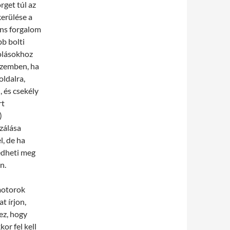
get túl az
kerülése a
áns forgalom
b bolti
kolásokhoz
 szemben, ha
oldalra,
, és csekély
rt
)
zálása
l, de ha
edheti meg
n.
motorok
t írjon,
ez, hogy
or fel kell