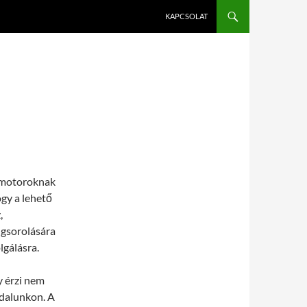
KAPCSOLAT
sőmotoroknak
ogy a lehető
,
ngsorolására
lgálásra.
y érzi nem
ldalunkon. A