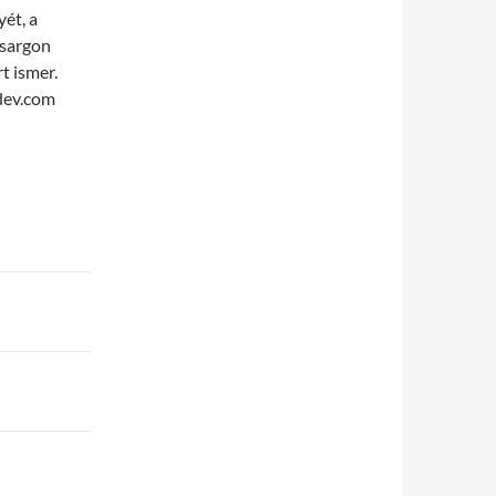
yét, a
zsargon
t ismer.
dev.com