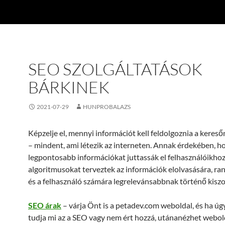
SEO SZOLGÁLTATÁSOK
BÁRKINEK
2021-07-29
HUNPROBALAZS
Képzelje el, mennyi információt kell feldolgoznia a kere
– mindent, ami létezik az interneten. Annak érdekében, h
legpontosabb információkat juttassák el felhasználóikhoz
algoritmusokat terveztek az információk elolvasására, ra
és a felhasználó számára legrelevánsabbnak történő kiszo
SEO árak
– várja Önt is a petadev.com weboldal, és ha úg
tudja mi az a SEO vagy nem ért hozzá, utánanézhet webo