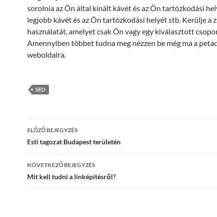
sorolnia az Ön által kínált kávét és az Ön tartózkodási hel
legjobb kávét és az Ön tartózkodási helyét stb. Kerülje a 
használatát, amelyet csak Ön vagy egy kiválasztott csopor
Amennyiben többet tudna meg nézzen be még ma a peta
weboldalra.
SEO
Bejegyzés
ELŐZŐ BEJEGYZÉS
navigáció
Esti tagozat Budapest területén
KÖVETKEZŐ BEJEGYZÉS
Mit kell tudni a linképítésről?