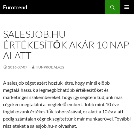
Kilépés
Keresés
Eurotrend
a
ELSŐDL
tartalomba
MENÜ
SALESJOB.HU –
ÉRTÉKESÍTŐK AKÁR 10 NAP
ALATT
2016-07-07
HUNPROBALAZS
A salesjob céget azért hoztuk létre, hogy minél előbb
megtalálhassuk a legmegbízhatóbb értékesítőket és
marketinges szakembereket, hogy így segíteni tudjunk más
cégeken megtalálni a megfelelő embert. Több mint 10 éve
foglalkozunk értékesítők toborzásával, ez alatt a 10 év alatt
pedig számtalan cégnek segítettünk már munkaerővel. További
részleteket a salesjob.hu-n olvashat.