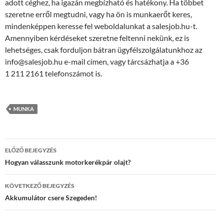
adott céghez, ha igazán megbízható és hatékony. Ha többet
szeretne erről megtudni, vagy ha ön is munkaerőt keres,
mindenképpen keresse fel weboldalunkat a salesjob.hu-t.
Amennyiben kérdéseket szeretne feltenni nekünk, ez is
lehetséges, csak forduljon bátran ügyfélszolgálatunkhoz az
info@salesjob.hu e-mail címen, vagy tárcsázhatja a +36
1 211 2161 telefonszámot is.
MUNKA
Bejegyzés
ELŐZŐ BEJEGYZÉS
navigáció
Hogyan válasszunk motorkerékpár olajt?
KÖVETKEZŐ BEJEGYZÉS
Akkumulátor csere Szegeden!