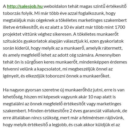
A
http://salesjob.hu
weboldalon tehát magas szintű értékesítő
toborzás folyik. Mi már több éve azzal foglalkozunk, hogy
megtaláljuk más cégeknek a tökéletes marketinges szakembert
illetve értékesítőt, és ez alatt a 10 év alatt már több mint 1700
projektet vittünk véghez sikeresen. A tökéletes munkaerőt
szituációs gyakorlatok alapján választjuk ki, ezen gyakorlatok
során kiderül, hogy melyik az a munkaerő, amelyik rátermett,
és amely megfelelő lehet az adott cég számára. Amennyiben
tehát ön is sürgősen keres munkaerőt, mindenképpen érdemes
felvenni velünk a kapcsolatot, mi megbeszéljük önnel az
igényeit, és elkezdjük toborozni önnek a munkaerőket.
Ha nagyon gyorsan szeretne új munkaerőhöz jutni, erre is van
lehetőség, hiszen mi képesek vagyunk akár 10 nap alatt is
megtalálni az önnek megfelelő értékesítőt vagy marketinges
szakembert. Minden értékesítőre 2 éves garanciát vállalunk, de
erre általában nincs szükség, mert már a felmérésen rájövünk,
hogy melyik értékesítő a legjobb, és csak akkor küldjük el az