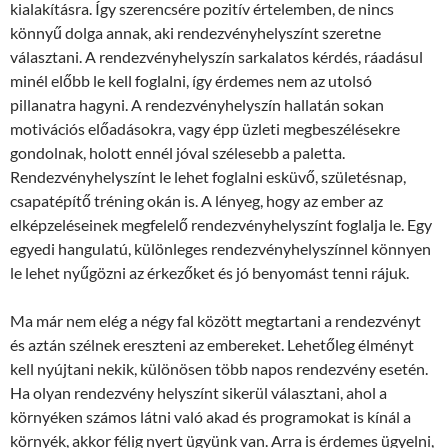
kialakításra. Így szerencsére pozitív értelemben, de nincs
könnyű dolga annak, aki rendezvényhelyszínt szeretne
választani. A rendezvényhelyszín sarkalatos kérdés, ráadásul
minél előbb le kell foglalni, így érdemes nem az utolsó
pillanatra hagyni. A rendezvényhelyszín hallatán sokan
motivációs előadásokra, vagy épp üzleti megbeszélésekre
gondolnak, holott ennél jóval szélesebb a paletta.
Rendezvényhelyszínt le lehet foglalni esküvő, születésnap,
csapatépítő tréning okán is. A lényeg, hogy az ember az
elképzeléseinek megfelelő rendezvényhelyszínt foglalja le. Egy
egyedi hangulatú, különleges rendezvényhelyszínnel könnyen
le lehet nyűgözni az érkezőket és jó benyomást tenni rájuk.
Ma már nem elég a négy fal között megtartani a rendezvényt
és aztán szélnek ereszteni az embereket. Lehetőleg élményt
kell nyújtani nekik, különösen több napos rendezvény esetén.
Ha olyan rendezvény helyszínt sikerül választani, ahol a
környéken számos látni való akad és programokat is kínál a
környék, akkor félig nyert ügyünk van. Arra is érdemes ügyelni,