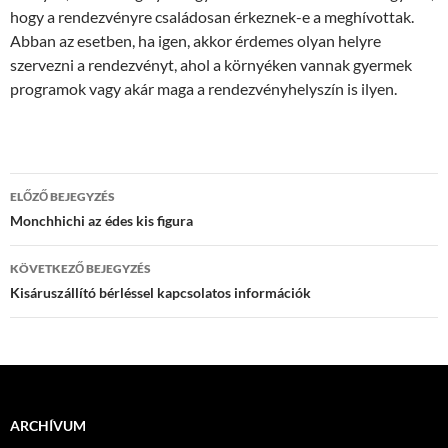
hogy a rendezvényre családosan érkeznek-e a meghívottak.
Abban az esetben, ha igen, akkor érdemes olyan helyre
szervezni a rendezvényt, ahol a környéken vannak gyermek
programok vagy akár maga a rendezvényhelyszín is ilyen.
Bejegyzés
ELŐZŐ BEJEGYZÉS
navigáció
Monchhichi az édes kis figura
KÖVETKEZŐ BEJEGYZÉS
Kisáruszállító bérléssel kapcsolatos információk
ARCHÍVUM