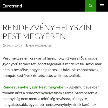
Kilépés
Keresés
Eurotrend
a
ELSŐDL
tartalomba
MENÜ
RENDEZVÉNYHELYSZÍN
PEST MEGYÉBEN
2019-10-03
HUNPROBALAZS
Pest megye nem csak arról híres, hogy itt van a főváros, de
gyönyörű természeti adottságokkal is rendelkezik. Arról már
nem is beszélve, hogy hangulatos kis házikók, csónakházak,
pompás kastélyok és tetszetős wellness szállók.
Rendezvényhelyszín Pest megyében
– Az elmúlt években
tovább nőtt a rendezvényhelyszínek száma. Szerencsére a
mennyiség nem ment a minőség rovására, sőt egyre
hangulatosabb, egyedibb rendezvényhelyszínek kerülnek