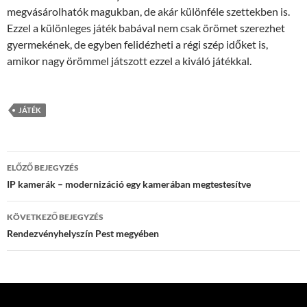
megvásárolhatók magukban, de akár különféle szettekben is.
Ezzel a különleges játék babával nem csak örömet szerezhet
gyermekének, de egyben felidézheti a régi szép időket is,
amikor nagy örömmel játszott ezzel a kiváló játékkal.
JÁTÉK
Bejegyzés
ELŐZŐ BEJEGYZÉS
navigáció
IP kamerák – modernizáció egy kamerában megtestesítve
KÖVETKEZŐ BEJEGYZÉS
Rendezvényhelyszín Pest megyében