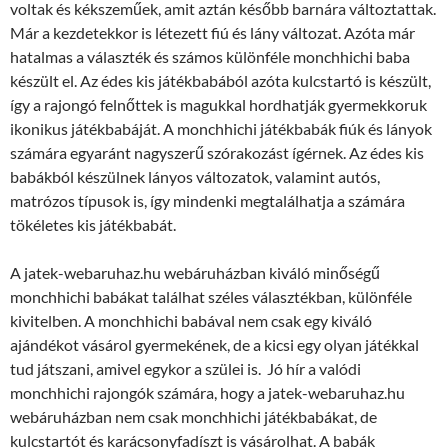
voltak és kékszeműek, amit aztán később barnára változtattak.
Már a kezdetekkor is létezett fiú és lány változat. Azóta már
hatalmas a választék és számos különféle monchhichi baba
készült el. Az édes kis játékbabából azóta kulcstartó is készült,
így a rajongó felnőttek is magukkal hordhatják gyermekkoruk
ikonikus játékbabáját. A monchhichi játékbabák fiúk és lányok
számára egyaránt nagyszerű szórakozást ígérnek. Az édes kis
babákból készülnek lányos változatok, valamint autós,
matrózos típusok is, így mindenki megtalálhatja a számára
tökéletes kis játékbabát.
A jatek-webaruhaz.hu webáruházban kiváló minőségű
monchhichi babákat találhat széles választékban, különféle
kivitelben. A monchhichi babával nem csak egy kiváló
ajándékot vásárol gyermekének, de a kicsi egy olyan játékkal
tud játszani, amivel egykor a szülei is. Jó hír a valódi
monchhichi rajongók számára, hogy a jatek-webaruhaz.hu
webáruházban nem csak monchhichi játékbabákat, de
kulcstartót és karácsonyfadíszt is vásárolhat. A babák