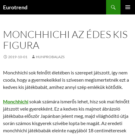
Kilépés
Keresés
Eurotrend
a
ELSŐDL
tartalomba
MENÜ
MONCHHICHI AZ ÉDES KIS
FIGURA
2019-10-01
HUNPROBALAZS
Monchhichi sok felnőtt életében is szerepet játszott, így nem
csoda, hogy a gyermekeikkel is szívesen megismertetnék ezt a
kedves kis játékbabát, amihez annyi szép emlékük kötődik.
Monchhichi
sokak számára ismerős lehet, hisz sok mai felnőtt
játszott vele gyerekként. Ez a kedves kis majmot ábrázoló
játékbaba először Japánban jelent meg, majd világhódító útja
során számos kisgyerek szívébe lopta be magát. Az eredeti
monchhichi játékbabák eleinte nagyjából 18 centiméteresek