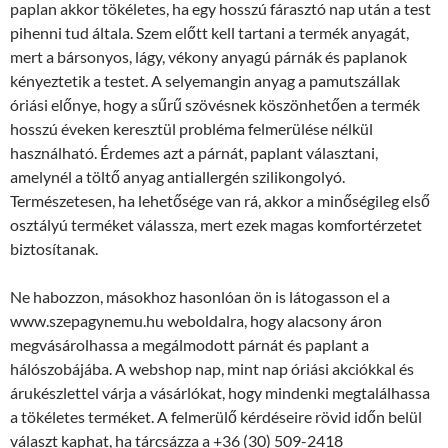
paplan akkor tökéletes, ha egy hosszú fárasztó nap után a test
pihenni tud általa. Szem előtt kell tartani a termék anyagát,
mert a bársonyos, lágy, vékony anyagú párnák és paplanok
kényeztetik a testet. A selyemangin anyag a pamutszállak
óriási előnye, hogy a sűrű szövésnek köszönhetően a termék
hosszú éveken keresztül probléma felmerülése nélkül
használható. Érdemes azt a párnát, paplant választani,
amelynél a töltő anyag antiallergén szilikongolyó.
Természetesen, ha lehetősége van rá, akkor a minőségileg első
osztályú terméket válassza, mert ezek magas komfortérzetet
biztosítanak.
Ne habozzon, másokhoz hasonlóan ön is látogasson el a
www.szepagynemu.hu weboldalra, hogy alacsony áron
megvásárolhassa a megálmodott párnát és paplant a
hálószobájába. A webshop nap, mint nap óriási akciókkal és
árukészlettel várja a vásárlókat, hogy mindenki megtalálhassa
a tökéletes terméket. A felmerülő kérdéseire rövid időn belül
választ kaphat, ha tárcsázza a +36 (30) 509-2418