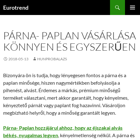
Kilépés
Keresés
Eurotrend
a
ELSŐDL
tartalomba
MENÜ
PÁRNA- PAPLAN VÁSÁRLÁSA
KÖNNYEN ÉS EGYSZERŰEN
2018-05-13
HUNPROBALAZS
Bizonyára ön is tudja, hogy lényegesen fontos a párna és a
paplan minősége, hiszen nagymértékben befolyásolja a
pihenést, alvást. Érdemes a márkás, prémium minőségű
terméket választani, mert akkor garantált, hogy kényelmes,
kényeztető párnát vagy paplant fog hazavinni. Vásároljon
megbízható helyről, hogy a minőség garantált legyen.
Párna- Paplan hozzájárul ahhoz, hogy az éjszakai alvás
békés, nyugalmas legyen
, kényelmetlenség nélkül. A párna és