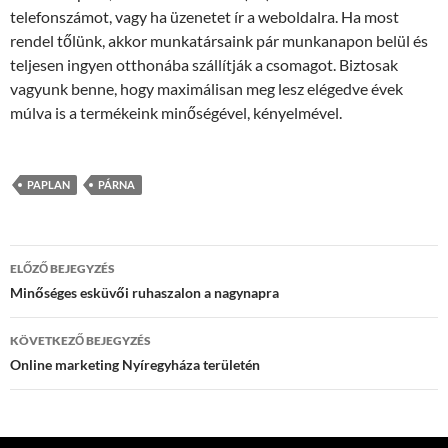
telefonszámot, vagy ha üzenetet ír a weboldalra. Ha most
rendel tőlünk, akkor munkatársaink pár munkanapon belül és
teljesen ingyen otthonába szállítják a csomagot. Biztosak
vagyunk benne, hogy maximálisan meg lesz elégedve évek
múlva is a termékeink minőségével, kényelmével.
PAPLAN
PÁRNA
Bejegyzés
ELŐZŐ BEJEGYZÉS
navigáció
Minőséges esküvői ruhaszalon a nagynapra
KÖVETKEZŐ BEJEGYZÉS
Online marketing Nyíregyháza területén