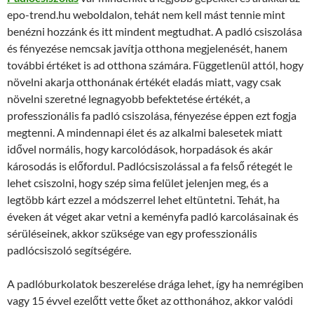
epo-trend.hu weboldalon, tehát nem kell mást tennie mint
benézni hozzánk és itt mindent megtudhat. A padló csiszolása
és fényezése nemcsak javítja otthona megjelenését, hanem
további értéket is ad otthona számára. Függetlenül attól, hogy
növelni akarja otthonának értékét eladás miatt, vagy csak
növelni szeretné legnagyobb befektetése értékét, a
professzionális fa padló csiszolása, fényezése éppen ezt fogja
megtenni. A mindennapi élet és az alkalmi balesetek miatt
idővel normális, hogy karcolódások, horpadások és akár
károsodás is előfordul. Padlócsiszolással a fa felső rétegét le
lehet csiszolni, hogy szép sima felület jelenjen meg, és a
legtöbb kárt ezzel a módszerrel lehet eltüntetni. Tehát, ha
éveken át véget akar vetni a keményfa padló karcolásainak és
sérüléseinek, akkor szüksége van egy professzionális
padlócsiszoló segítségére.
A padlóburkolatok beszerelése drága lehet, így ha nemrégiben
vagy 15 évvel ezelőtt vette őket az otthonához, akkor valódi