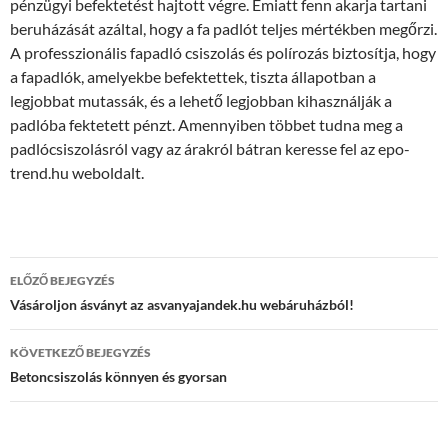
pénzügyi befektetést hajtott végre. Emiatt fenn akarja tartani
beruházását azáltal, hogy a fa padlót teljes mértékben megőrzi.
A professzionális fapadló csiszolás és polírozás biztosítja, hogy
a fapadlók, amelyekbe befektettek, tiszta állapotban a
legjobbat mutassák, és a lehető legjobban kihasználják a
padlóba fektetett pénzt. Amennyiben többet tudna meg a
padlócsiszolásról vagy az árakról bátran keresse fel az epo-
trend.hu weboldalt.
Bejegyzés
ELŐZŐ BEJEGYZÉS
navigáció
Vásároljon ásványt az asvanyajandek.hu webáruházból!
KÖVETKEZŐ BEJEGYZÉS
Betoncsiszolás könnyen és gyorsan