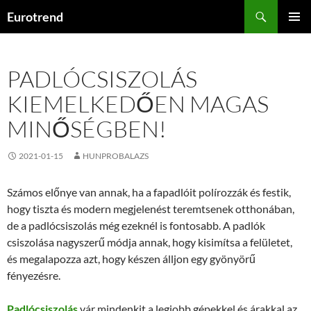
Kilépés
Keresés
Eurotrend
a
ELSŐDL
tartalomba
MENÜ
PADLÓCSISZOLÁS
KIEMELKEDŐEN MAGAS
MINŐSÉGBEN!
2021-01-15
HUNPROBALAZS
Számos előnye van annak, ha a fapadlóit polírozzák és festik,
hogy tiszta és modern megjelenést teremtsenek otthonában,
de a padlócsiszolás még ezeknél is fontosabb. A padlók
csiszolása nagyszerű módja annak, hogy kisimítsa a felületet,
és megalapozza azt, hogy készen álljon egy gyönyörű
fényezésre.
Padlócsiszolás
vár mindenkit a legjobb gépekkel és árakkal az