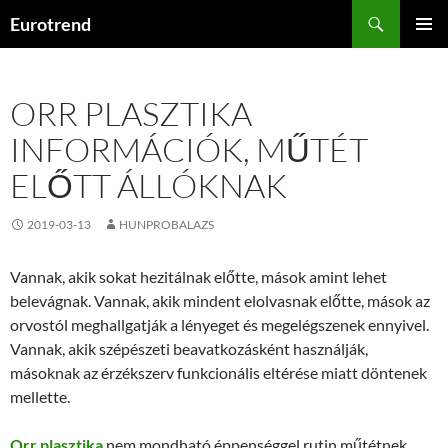
Kilépés
Keresés
Eurotrend
a
ELSŐDL
tartalomba
MENÜ
ORR PLASZTIKA
INFORMÁCIÓK, MŰTÉT
ELŐTT ÁLLÓKNAK
2019-03-13
HUNPROBALAZS
Vannak, akik sokat hezitálnak előtte, mások amint lehet
belevágnak. Vannak, akik mindent elolvasnak előtte, mások az
orvostól meghallgatják a lényeget és megelégszenek ennyivel.
Vannak, akik szépészeti beavatkozásként használják,
másoknak az érzékszerv funkcionális eltérése miatt döntenek
mellette.
Orr plasztika
nem mondható éppenséggel rutin műtétnek.