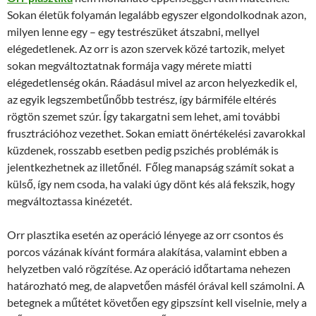
Sokan életük folyamán legalább egyszer elgondolkodnak azon,
milyen lenne egy – egy testrészüket átszabni, mellyel
elégedetlenek. Az orr is azon szervek közé tartozik, melyet
sokan megváltoztatnak formája vagy mérete miatti
elégedetlenség okán. Ráadásul mivel az arcon helyezkedik el,
az egyik legszembetűnőbb testrész, így bármiféle eltérés
rögtön szemet szúr. Így takargatni sem lehet, ami további
frusztrációhoz vezethet. Sokan emiatt önértékelési zavarokkal
küzdenek, rosszabb esetben pedig pszichés problémák is
jelentkezhetnek az illetőnél. Főleg manapság számít sokat a
külső, így nem csoda, ha valaki úgy dönt kés alá fekszik, hogy
megváltoztassa kinézetét.
Orr plasztika esetén az operáció lényege az orr csontos és
porcos vázának kívánt formára alakítása, valamint ebben a
helyzetben való rögzítése. Az operáció időtartama nehezen
határozható meg, de alapvetően másfél órával kell számolni. A
betegnek a műtétet követően egy gipszsínt kell viselnie, mely a