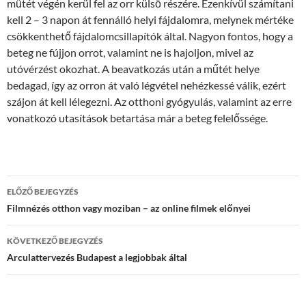
műtét végén kerül fel az orr külső részére. Ezenkívül számítani
kell 2 – 3 napon át fennálló helyi fájdalomra, melynek mértéke
csökkenthető fájdalomcsillapítók által. Nagyon fontos, hogy a
beteg ne fújjon orrot, valamint ne is hajoljon, mivel az
utóvérzést okozhat. A beavatkozás után a műtét helye
bedagad, így az orron át való légvétel nehézkessé válik, ezért
szájon át kell lélegezni. Az otthoni gyógyulás, valamint az erre
vonatkozó utasítások betartása már a beteg felelőssége.
Bejegyzés
ELŐZŐ BEJEGYZÉS
navigáció
Filmnézés otthon vagy moziban – az online filmek előnyei
KÖVETKEZŐ BEJEGYZÉS
Arculattervezés Budapest a legjobbak által