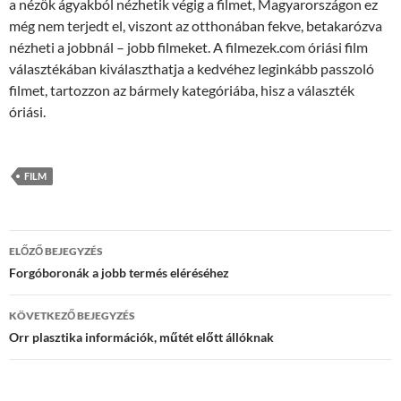
a nézők ágyakból nézhetik végig a filmet, Magyarországon ez
még nem terjedt el, viszont az otthonában fekve, betakarózva
nézheti a jobbnál – jobb filmeket. A filmezek.com óriási film
választékában kiválaszthatja a kedvéhez leginkább passzoló
filmet, tartozzon az bármely kategóriába, hisz a választék
óriási.
FILM
Bejegyzés
ELŐZŐ BEJEGYZÉS
navigáció
Forgóboronák a jobb termés eléréséhez
KÖVETKEZŐ BEJEGYZÉS
Orr plasztika információk, műtét előtt állóknak