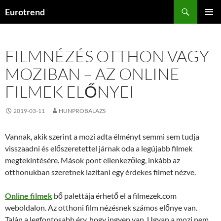
Kilépés
Keresés
Eurotrend
a
ELSŐDL
tartalomba
MENÜ
FILMNÉZÉS OTTHON VAGY
MOZIBAN – AZ ONLINE
FILMEK ELŐNYEI
2019-03-11
HUNPROBALAZS
Vannak, akik szerint a mozi adta élményt semmi sem tudja
visszaadni és előszeretettel járnak oda a legújabb filmek
megtekintésére. Mások pont ellenkezőleg, inkább az
otthonukban szeretnek lazítani egy érdekes filmet nézve.
Online filmek
bő palettája érhető el a filmezek.com
weboldalon. Az otthoni film nézésnek számos előnye van.
Talán a legfontosabb érv, hogy ingyen van. Ugyan a mozi nem