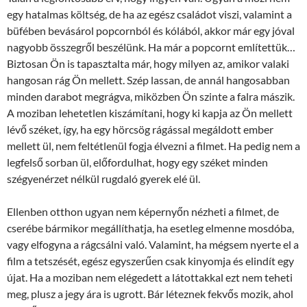
egy hatalmas költség, de ha az egész családot viszi, valamint a
büfében bevásárol popcornból és kólából, akkor már egy jóval
nagyobb összegről beszélünk. Ha már a popcornt említettük…
Biztosan Ön is tapasztalta már, hogy milyen az, amikor valaki
hangosan rág Ön mellett. Szép lassan, de annál hangosabban
minden darabot megrágva, miközben Ön szinte a falra mászik.
A moziban lehetetlen kiszámítani, hogy ki kapja az Ön mellett
lévő széket, így, ha egy hörcsög rágással megáldott ember
mellett ül, nem feltétlenül fogja élvezni a filmet. Ha pedig nem a
legfelső sorban ül, előfordulhat, hogy egy széket minden
szégyenérzet nélkül rugdaló gyerek elé ül.
Ellenben otthon ugyan nem képernyőn nézheti a filmet, de
cserébe bármikor megállíthatja, ha esetleg elmenne mosdóba,
vagy elfogyna a rágcsálni való. Valamint, ha mégsem nyerte el a
film a tetszését, egész egyszerűen csak kinyomja és elindít egy
újat. Ha a moziban nem elégedett a látottakkal ezt nem teheti
meg, plusz a jegy ára is ugrott. Bár léteznek fekvős mozik, ahol