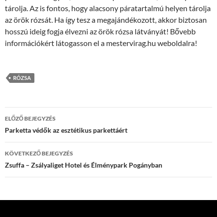
tárolja. Az is fontos, hogy alacsony páratartalmú helyen tárolja
az örök rózsát. Ha így tesz a megajándékozott, akkor biztosan
hosszú ideig fogja élvezni az örök rózsa látványát! Bővebb
információkért látogasson el a mestervirag.hu weboldalra!
RÓZSA
Bejegyzés
ELŐZŐ BEJEGYZÉS
navigáció
Parketta védők az esztétikus parkettáért
KÖVETKEZŐ BEJEGYZÉS
Zsuffa – Zsályaliget Hotel és Élménypark Pogányban