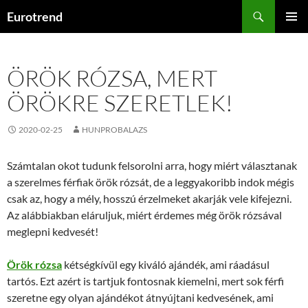
Kilépés
Keresés
Eurotrend
a
ELSŐDL
tartalomba
MENÜ
ÖRÖK RÓZSA, MERT
ÖRÖKRE SZERETLEK!
2020-02-25
HUNPROBALAZS
Számtalan okot tudunk felsorolni arra, hogy miért választanak
a szerelmes férfiak örök rózsát, de a leggyakoribb indok mégis
csak az, hogy a mély, hosszú érzelmeket akarják vele kifejezni.
Az alábbiakban eláruljuk, miért érdemes még örök rózsával
meglepni kedvesét!
Örök rózsa
kétségkívül egy kiváló ajándék, ami ráadásul
tartós. Ezt azért is tartjuk fontosnak kiemelni, mert sok férfi
szeretne egy olyan ajándékot átnyújtani kedvesének, ami