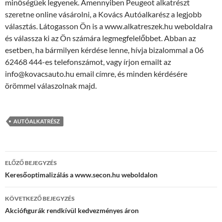
minőségűek legyenek. Amennyiben Peugeot alkatrészt
szeretne online vásárolni, a Kovács Autóalkarész a legjobb
választás. Látogasson Ön is a www.alkatreszek.hu weboldalra
és válassza ki az Ön számára legmegfelelőbbet. Abban az
esetben, ha bármilyen kérdése lenne, hívja bizalommal a 06
62468 444-es telefonszámot, vagy írjon emailt az
info@kovacsauto.hu email címre, és minden kérdésére
örömmel válaszolnak majd.
AUTÓALKATRÉSZ
Bejegyzés
ELŐZŐ BEJEGYZÉS
navigáció
Keresőoptimalizálás a www.secon.hu weboldalon
KÖVETKEZŐ BEJEGYZÉS
Akciófigurák rendkívül kedvezményes áron