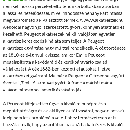
nem kell hosszú perceket eltöltenünk a boltokban a sorban
állással és nézelődéssel, mivel mindössze néhány kattintással
megvásárolható a kiválasztott termék. A www.alkatreszek.hu
weboldal nagyon jól szerkesztett, gyors, könnyen átlátható és
kezelhető. Peugeot alkatrészek nélkül valójában egyetlen
alkatrész kereskedés kínálata sem teljes. A Peugeot
alkatrészek gyártása nagy múlttal rendelkezik. A cég története
az 1810-es évig nyúlik vissza, amikor Émile Peugeot
megalapította a kávédaráló és kerékpárgyártó családi
vállalkozást. A cég 1882-ben kezdett el autókat, illetve
alkatrészeket gyártani. Ma már a Peugeot a Citroennel együtt
évente 1,7 millió járművet gyárt. A francia márkát már a
világon mindenhol ismerik és vásárolják.
A Peugeot kifejezetten ügyel a kiváló minőségre és a
megbízhatóságra és az, aki ilyen autót vásárol, nagyon hosszú
ideig nem lesz problémája vele. Ehhez természetesen az is
hozzátartozik, hogy az autóban használt alkatrészek is kiváló