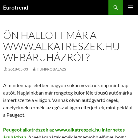
Kilépés
Keresés
Eurotrend
a
ELSŐDL
tartalomba
MENÜ
ÖN HALLOTT MÁR A
WWW.ALKATRESZEK.HU
WEBÁRUHÁZRÓL?
2018-05-03
HUNPROBALAZS
A mindennapi életben nagyon sokan vezetnek nap mint nap
autót. Napjainkban már rengeteg különféle típusú autómárka
ismert szerte a világon. Vannak olyan autógyártó cégek,
amelyeknek terméki az egész világon elterjedtek, mint például
a Peugeot.
Peugeot alkatrészek az www.alkatreszek.hu internetes
áruházban
. A webáruházak egyik legnagyobb előnye, hogy