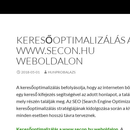
KERESŐOPTIMALIZÁLÁS 
WWW.SECON.HU
WEBOLDALON
2018-05-01
HUNPROBALAZS
A keresőoptimalizálás befolyásolja, hogy az interneten b
egy kereső kifejezés segítségével az adott honlapot, a talál
mely részén találják meg. Az SEO (Search Engine Optimiza
keresőoptimalizálás stratégiájának kidolgozása során a ki
minden esetben hosszú távra terveznek.
Keresőoptimalizálás a www.secon.hu weboldalon
.
A