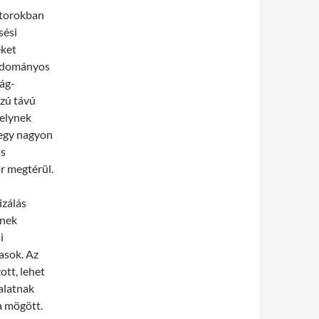
otorokban
sési
eket
tudományos
rág-
szú távú
melynek
 egy nagyon
os
r megtérül.
izálás
ének
i
asok. Az
ott, lehet
talatnak
 mögött.