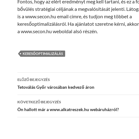
Fontos, hogy az elért eredményt meg kell tartani, és ez a 
bővülés stratégiai céljának a megvalósítását jelenti. Láto
is a www.secon.hu email címre, és tudjon meg többet a
keresőoptimalizálásról. Ha ajánlatot szeretne kérni, akko
a www.secon.hu weboldal alsó részén.
KERESŐOPTIMALIZÁLÁS
Bejegyzés
ELŐZŐ BEJEGYZÉS
navigáció
Tetoválás Győr városában kedvező áron
KÖVETKEZŐ BEJEGYZÉS
Ön hallott már a www.alkatreszek.hu webáruházról?