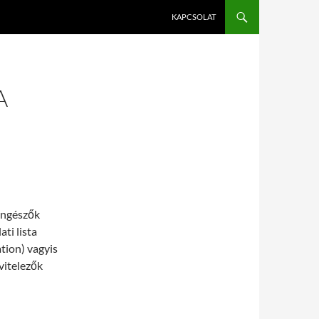
KAPCSOLAT
A
öngészők
ati lista
tion) vagyis
vitelezők