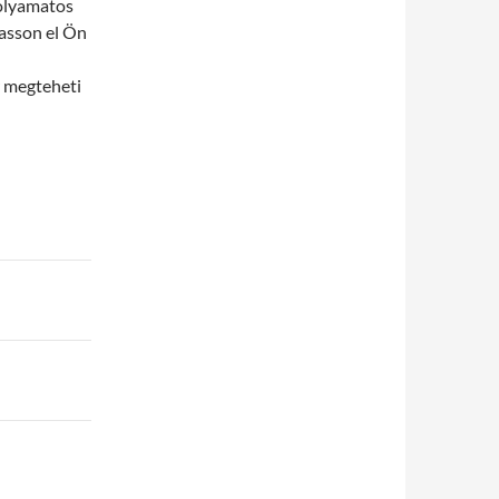
folyamatos
gasson el Ön
r megteheti