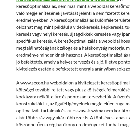
keresőoptimalizálás, nem más, mint a weboldal keresőm
való megjelenítésének javítását jelenti a nem fizetett kere
eredményekben. A keresőoptimalizálás különféle terület
célozhat meg, mint például a videókeresés, képkeresés, 
keresés vagy helyi keresés, újságcikkek keresése vagy ipa
specifikus keresés. A keresőoptimalizálás a weboldal hos
megtalálhatóságának záloga és a hatékonyság motorja, 
eredménye mindenkinek hasznos. A keresőoptimalizálás
jó befektetés, amely a helyes tervezés és a jó, illetve pont
kivitelezés esetén a befektetett energia arányában sokszo
A www.secon.hu weboldalon a kivitelezett keresőoptimal
költségei további rejtett vagy plusz költségek felmerülés
kockázata nélkül, előre és pontosan tervezhetők. A fizetés
konstrukciók itt, az ügyfél igényeinek megfelelően rugalm
optimalizált tartalmak és kulcsszavak száma nem korlátoz
akár több száz vagy akár több ezer is. A több éves tapasz
köszönhetően a cég hatékony eredményeket tudhat maga