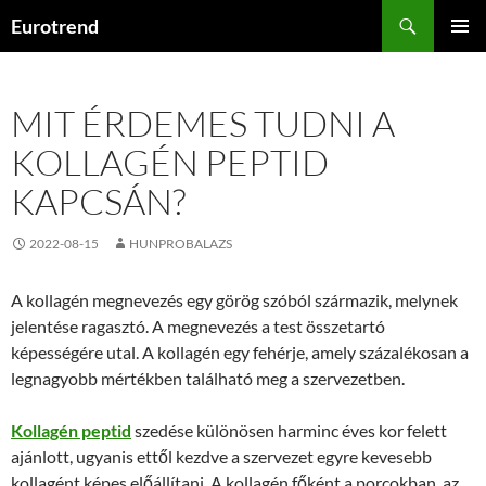
Kilépés
Keresés
Eurotrend
a
ELSŐDL
tartalomba
MENÜ
MIT ÉRDEMES TUDNI A
KOLLAGÉN PEPTID
KAPCSÁN?
2022-08-15
HUNPROBALAZS
A kollagén megnevezés egy görög szóból származik, melynek
jelentése ragasztó. A megnevezés a test összetartó
képességére utal. A kollagén egy fehérje, amely százalékosan a
legnagyobb mértékben található meg a szervezetben.
Kollagén peptid
szedése különösen harminc éves kor felett
ajánlott, ugyanis ettől kezdve a szervezet egyre kevesebb
kollagént képes előállítani. A kollagén főként a porcokban, az