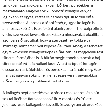
izmokban, szalagokban, ínakban, bőrben, ízületekben is
megtalálható. Nagyon sok különböző kollagén van, de
leginkább az egyes, kettes és hármas típusú fordul elő a
szervezetben. Akárcsak a többi fehérje, úgy a kollagén is
aminosavakból áll. Ezek főként alanin, prolin, hidroxiprolin és
glicin. szervezet igyekszik ezeket az aminosavakat előállítani,
azonban előfordulhat, hogy a szervezetnek többre van
szüksége, mint amennyit képes előállítani. Ahogy a szervezet
egyre kevesebb kollagént képes előállítani, ez megjelenik testi
tünetek formájában is. A bőrön megjelennek a ráncok, a haj
töredezetté válik és hullani kezd. A kettes típusú kollagén
elsősorban az ízületekben és porcokban található meg. Ezek
hiányát nagyon sokáig nem lehet észre venni, ugyanakkor
idővel nagyon sok problémát tud okozni.
A kollagén peptid szedésével a ráncok csökkennek és a bőr
sokkal üdébbé, fiatalosabbá válik. A csontok és ízületek
jelentős része kollagénből tevődik össze, így annak érdekében,