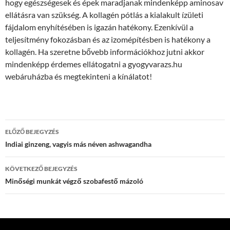
hogy egészségesek és épek maradjanak mindenképp aminosav
ellátásra van szükség. A kollagén pótlás a kialakult ízületi
fájdalom enyhítésében is igazán hatékony. Ezenkívül a
teljesítmény fokozásban és az izomépítésben is hatékony a
kollagén. Ha szeretne bővebb információkhoz jutni akkor
mindenképp érdemes ellátogatni a gyogyvarazs.hu
webáruházba és megtekinteni a kínálatot!
Bejegyzés
ELŐZŐ BEJEGYZÉS
navigáció
Indiai ginzeng, vagyis más néven ashwagandha
KÖVETKEZŐ BEJEGYZÉS
Minőségi munkát végző szobafestő mázoló