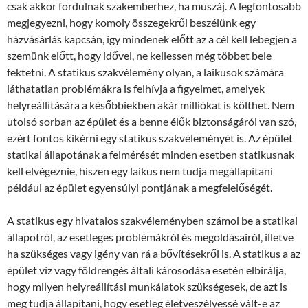
csak akkor fordulnak szakemberhez, ha muszáj. A legfontosabb
megjegyezni, hogy komoly összegekről beszélünk egy
házvásárlás kapcsán, így mindenek előtt az a cél kell lebegjen a
szemünk előtt, hogy idővel, ne kellessen még többet bele
fektetni. A statikus szakvélemény olyan, a laikusok számára
láthatatlan problémákra is felhívja a figyelmet, amelyek
helyreállítására a későbbiekben akár milliókat is költhet. Nem
utolsó sorban az épület és a benne élők biztonságáról van szó,
ezért fontos kikérni egy statikus szakvéleményét is. Az épület
statikai állapotának a felmérését minden esetben statikusnak
kell elvégeznie, hiszen egy laikus nem tudja megállapítani
például az épület egyensúlyi pontjának a megfelelőségét.
A statikus egy hivatalos szakvéleményben számol be a statikai
állapotról, az esetleges problémákról és megoldásairól, illetve
ha szükséges vagy igény van rá a bővítésekről is. A statikus a az
épület víz vagy földrengés általi károsodása esetén elbírálja,
hogy milyen helyreállítási munkálatok szükségesek, de azt is
meg tudja állapítani, hogy esetleg életveszélyessé vált-e az