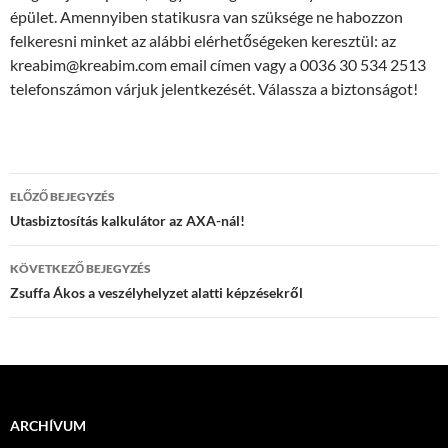
épület. Amennyiben statikusra van szüksége ne habozzon
felkeresni minket az alábbi elérhetőségeken keresztül: az
kreabim@kreabim.com email címen vagy a 0036 30 534 2513
telefonszámon várjuk jelentkezését. Válassza a biztonságot!
Bejegyzés
ELŐZŐ BEJEGYZÉS
navigáció
Utasbiztosítás kalkulátor az AXA-nál!
KÖVETKEZŐ BEJEGYZÉS
Zsuffa Ákos a veszélyhelyzet alatti képzésekről
ARCHÍVUM