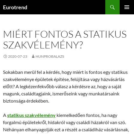
Kilépés
Keresés
Eurotrend
a
ELSŐDL
tartalomba
MENÜ
MIÉRT FONTOS A STATIKUS
SZAKVÉLEMÉNY?
2020-07-23
HUNPROBALAZS
Sokakban merül fel a kérdés, hogy miért is fontos egy statikus
szakvéleménye épületek építése, felújítása vagy házvásárlás
előtt? A legkézenfekvőbb válasz a kérdésre az, hogy a saját
magunk, családtagjaink, ismerőseink vagy munkatársaink
biztonsága érdekében.
A
statikus szakvélemény
kiemelkedően fontos, ha nagy
forgalmú épületekről, hidakról vagy családi házakról van szó.
Néhányan elhanyagolják ezt a részét a családiház vásárlásnak,