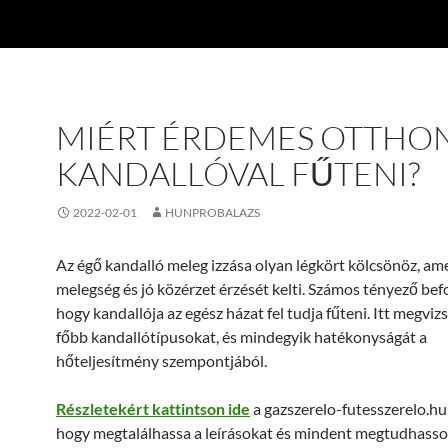
MIÉRT ÉRDEMES OTTHO
KANDALLÓVAL FŰTENI?
2022-02-01
HUNPROBALAZS
Az égő kandalló meleg izzása olyan légkört kölcsönöz, am
melegség és jó közérzet érzését kelti. Számos tényező bef
hogy kandallója az egész házat fel tudja fűteni. Itt megvizs
főbb kandallótípusokat, és mindegyik hatékonyságát a
hőteljesítmény szempontjából.
Részletekért kattintson ide
a gazszerelo-futesszerelo.h
hogy megtalálhassa a leírásokat és mindent megtudhasso