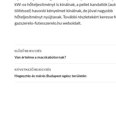
kW-os hőteljesítményt is kínálnak, a pellet kandallók (a
töltéssel) hasonló kényelmet kínálnak, de jóval nagyobb
hőteljesítményt nyújtanak. További részletekért keresse 
gazszerelo-futesszerelo.hu weboldalt.
Bejegyzés
ELŐZŐ BEJEGYZÉS
navigáció
Van értelme a macskabútornak?
KÖVETKEZŐ BEJEGYZÉS
Hegesztés és mérés Budapest egész területén