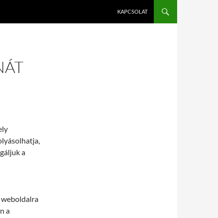
KAPCSOLAT
NÁT
ely
olyásolhatja,
gáljuk a
u weboldalra
n a