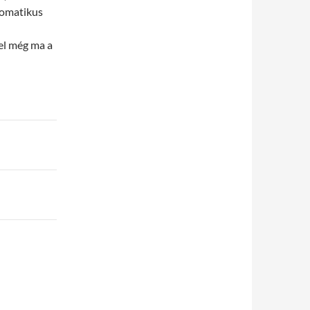
utomatikus
fel még ma a