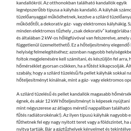
kandallókról. Az otthonokban található kandallók egyik
legnépszerűbb típusa a kályhás kandalló. A kályhák számo
tüzelőanyaggal működhetnek, kezdve a szilárd tüzelőanya
működőtől, a dekoratív gáz- vagy elektromos kályhákig. S
minden elektromos tűzhely „csak dekoratív” kategóriába 
és általában 2 kW-os hőlégfúvóval van felszerelve, amely 
függetlenül üzemeltethető. Ez a hőteljesítmény elegendő l
helyiség felmelegítéséhez; azonban nagyobb helyiségekb
foltok megjelenésére kell számítani, és készüljön fel arra, 
hőmérséklet gyorsan csökken, ha a fűtést kikapcsolják. Ál
szabály, hogy a szilárd tüzelésű/fa pellet kályhák sokkal 
hőteljesítményt kínálnak, mint a gáz- vagy elektromos opc
A szilárd tüzelésű és pellet kandallók magasabb hőmérsé
égnek, és akár 12 kW hőteljesítményt is képesek nyújtani
mint négyszerese az átlagos méretű nappaliban található
fűtés radiátorokénak!). Az ilyen típusú kályhák nagyobb e
fűthetnek fel egy nagy nyitott teret vagy a földszintet, ha 
nyitva tartják. Bár a gáztűzhelyek kényelmet és tekintélye