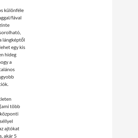
s különféle
ggal/fával
zinte
sorolható,
a lángképtől
ehet egy kis
en hideg
hogy a
talános
nagyobb
iók.
kleten
 (ami több
 központi
séllyel
az ajtókat
s, akár 5