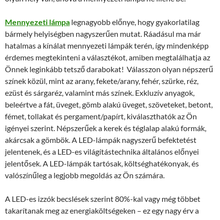
Mennyezeti lámpa
legnagyobb előnye, hogy gyakorlatilag
bármely helyiségben nagyszerűen mutat. Ráadásul ma már
hatalmas a kínálat mennyezeti lámpák terén, így mindenképp
érdemes megtekinteni a választékot, amiben megtalálhatja az
Önnek leginkább tetsző darabokat! Válasszon olyan népszerű
színek közül, mint az arany, fekete/arany, fehér, szürke, réz,
ezüst és sárgaréz, valamint más színek. Exkluzív anyagok,
beleértve a fát, üveget, gömb alakú üveget, szöveteket, betont,
fémet, tollakat és pergament/papírt, kiválaszthatók az Ön
igényei szerint. Népszerűek a kerek és téglalap alakú formák,
akárcsak a gömbök. A LED-lámpák nagyszerű befektetést
jelentenek, és a LED-es világítástechnika általános előnyei
jelentősek. A LED-lámpák tartósak, költséghatékonyak, és
valószínűleg a legjobb megoldás az Ön számára.
A LED-es izzók becslések szerint 80%-kal vagy még többet
takarítanak meg az energiaköltségeken – ez egy nagy érv a