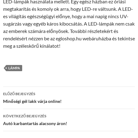
LED-lámpák használata mellett. Egy egész házban ez óriási
megtakarítás és komoly ok arra, hogy LED-re váltsunk. A LED-
es világítás egészségügyi előnye, hogy a mai napig nincs UV-
sugárzás vagy egyéb káros kibocsátás. A LED-lámpák nem csak
az emberek számára előnyösek. További részletekért és
rendelésért nézzen be az egloshop.hu webáruházba és tekintse
meg a széleskörű kínálatot!
LÁMPA
Bejegyzés
ELŐZŐ BEJEGYZÉS
navigáció
Minőségi gél lakk várja online!
KÖVETKEZŐ BEJEGYZÉS
Autó karbantartás alacsony áron!