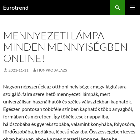
Kilépés
Keresés
Eurotrend
a
ELSŐDL
tartalomba
MENÜ
MENNYEZETI LÁMPA
MINDEN MENNYISÉGBEN
ONLINE!
2021-11-11
HUNPROBALAZS
Nagyon népszerűek az otthoni helyiségek megvilágítására
szolgáló, falra szerelhető mennyezeti lámpák, mert
univerzálisan használhatók és széles választékban kaphatók.
Egészen pontosan többféle színben kaphatók több anyagból,
formában és méretben. Így tökéletesek nappaliba,
hálószobába és gyerekszobába, valamint konyhába, folyosóra,
fürdőszobába, irodákba, lépcsőházakba. Összességében kevés
olyan hely van, ahová a mennyezeti lámpa ne illene be.