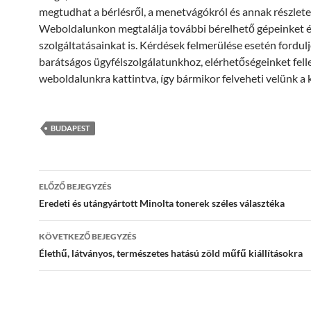
megtudhat a bérlésről, a menetvágókról és annak részleteir
Weboldalunkon megtalálja további bérelhető gépeinket 
szolgáltatásainkat is. Kérdések felmerülése esetén fordul
barátságos ügyfélszolgálatunkhoz, elérhetőségeinket felle
weboldalunkra kattintva, így bármikor felveheti velünk a 
BUDAPEST
Bejegyzés
ELŐZŐ BEJEGYZÉS
navigáció
Eredeti és utángyártott Minolta tonerek széles választéka
KÖVETKEZŐ BEJEGYZÉS
Élethű, látványos, természetes hatású zöld műfű kiállításokra