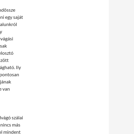
indössze
ni egy saját
dalunkról
y
vágási
csak
elosztó
özött
ágható. Ily
 pontosan
ájának
e van
lvágó szálai
 nincs más
hol mindent