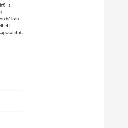
ől is.
és
jon bátran
lheti
kapcsolatot.