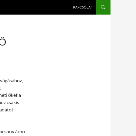
KAPCSOLAT
Ő
 vágásához,
k
heti őket a
oz csakis
ladatot
lacsony áron