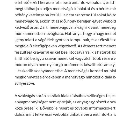
elérhető ezért keresse fel a bestrent.info weboldalt, és itt
megtalálhatja a teljes menetvágó kínálatot és a bérlés m
néhány kattintásba kerül. Ha nem szeretne túl sokat költe
menetvágóra, akkor itt az idő, hogy béreljen egyet webol
kedvező áron. Zárt menetvágóval a vágni kívánt menet eg
munkamenetben levágható. Hátránya, hogy a nagy menet
igény miatt a vágóélek gyorsan tompulnak, és az élesítés 
megfelelő élezőgépeken végezhető. Az átmetszett menet
feszültség csavarral és két beállítócsavarral kis határok k
állítható be, így a csavarmenet két vagy akár több részre v
módon olyan nem nyikorgó orsómenet készíthető, amely
illeszkedik az anyamenetbe. A menetvágás kezdeti munk
megkönnyítése érdekében a menetvágó mindkét oldala b
süllyesztve.
A szálvágás során a szálak kialakításához szükséges teljes
anyagmennyiséget nem aprítják, az anyag egy részét a szá
közé préselik. Bővebb leírásért és további információkért
dolga, mint felkeresni weboldalunkat a bestrent.info-t a