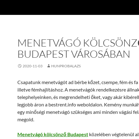
MENETVÁGÓ KÖLCSÖNZ
BUDAPEST VÁROSÁBAN
2020-11-03
HUNPROBALAZS
Csapatunk menetvágót ad bérbe kőzet, csempe, fém és fa
illetve fémhajlításhoz. A menetvágók rendelkezésre állna
telephelyeinken, és megrendelheti őket, vagy akár kibérel
legjobb áron a bestrent.info weboldalon. Kemény munkáh
egy minőségi menetvágó szükséges ami minden vágási fe
megold.
Menetvágó kölcsönző Budapest
közelében végtelenül a